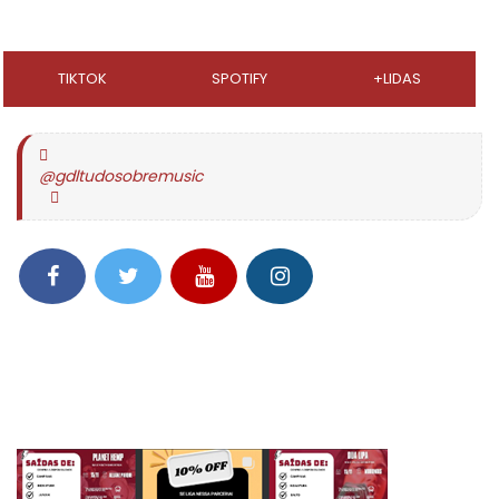
TIKTOK
SPOTIFY
+LIDAS
@gdltudosobremusic