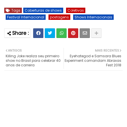
Tags
Coberturas de shows
Coletivas
Festival Internacional
postagens
Shows Internacionais
ANTIGOS
MAIS RECENTES
Killing Joke realiza seu primeiro
Eyehategod e Samsara Blues
show no Brasil para celebrar 40
Experiment comandam Abraxas
anos de carreira
Fest 2018