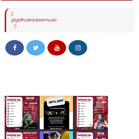
@gdltudosobremusic