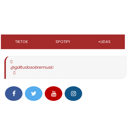
TIKTOK
SPOTIFY
+LIDAS
@gdltudosobremusic