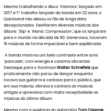
Mesmo trabalhando o disco
‘Interiors’
, lançado em
2017 e 1º trabalho lançado da banda em 22 anos, o
Quicksand não deixou os fãs de longa data
decepcionados. Desfilaram diversas músicas dos
álbuns
‘Slip’
e
‘Manic Compression’
, que os lançaram
para o mundo na década de 90.
Generosos, tocaram
19 músicas de forma impecável e bem equilibrada.
A banda mostrou um belo contraste entre sons
‘pancada’, com energia e carisma vibrantes.
Destaque para o
frontman
Walter Schreifels
que
praticamente não parou de dançar enquanto
tocava sua guitarra e cantava para o público, que
em sua maioria, vibrava e cantava as músicas
antigas e apreciava com muita receptividade as
músicas do último álbum.
Mesmo com a ausência do guitarrista
Tom Capone
,