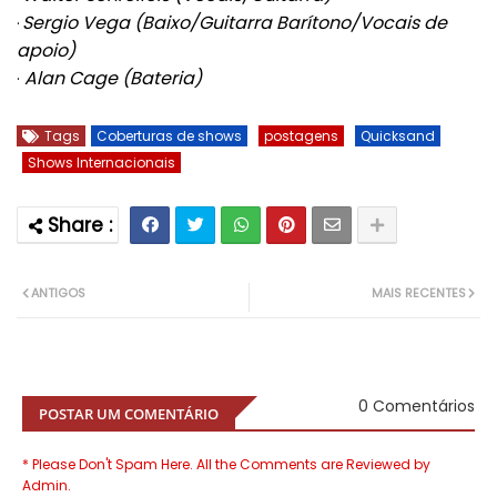
Sergio Vega (Baixo/Guitarra Barítono/Vocais de
·
apoio)
Alan Cage (Bateria)
·
Tags
Coberturas de shows
postagens
Quicksand
Shows Internacionais
ANTIGOS
MAIS RECENTES
0 Comentários
POSTAR UM COMENTÁRIO
* Please Don't Spam Here. All the Comments are Reviewed by
Admin.