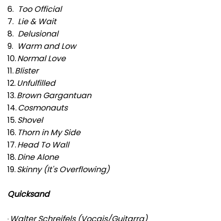
6.
Too Official
7.
Lie & Wait
8.
Delusional
9.
Warm and Low
10.
Normal Love
11.
Blister
12.
Unfulfilled
13.
Brown Gargantuan
14.
Cosmonauts
15.
Shovel
16.
Thorn in My Side
17.
Head To Wall
18.
Dine Alone
19.
Skinny (It's Overflowing)
Quicksand
Walter Schreifels (Vocais/Guitarra)
·