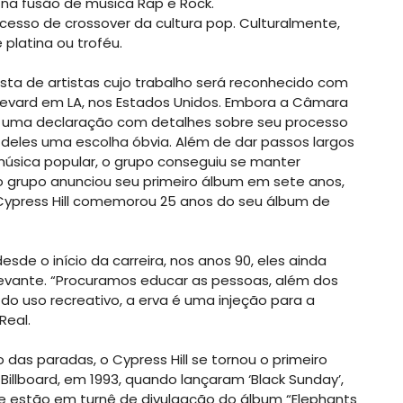
a na fusão de música Rap e Rock.
ucesso de crossover da cultura pop. Culturalmente,
 platina ou troféu.
lista de artistas cujo trabalho será reconhecido com
levard em LA, nos Estados Unidos. Embora a Câmara
 uma declaração com detalhes sobre seu processo
az deles uma escolha óbvia. Além de dar passos largos
 música popular, o grupo conseguiu se manter
 o grupo anunciou seu primeiro álbum em sete anos,
o Cypress Hill comemorou 25 anos do seu álbum de
sde o início da carreira, nos anos 90, eles ainda
evante. “Procuramos educar as pessoas, além dos
o uso recreativo, a erva é uma injeção para a
Real.
das paradas, o Cypress Hill se tornou o primeiro
 Billboard, em 1993, quando lançaram ‘Black Sunday’,
 estão em turnê de divulgação do álbum “Elephants