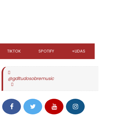
TIKTOK
SPOTIFY
+LIDAS
@gdltudosobremusic