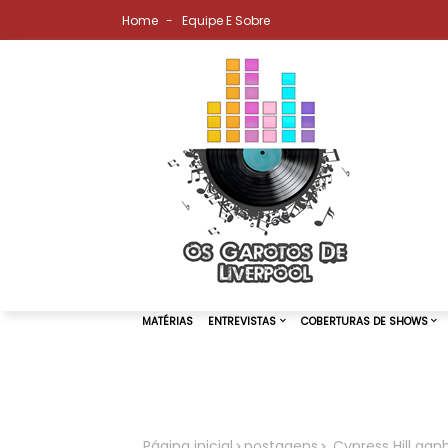
Home
Equipe E Sobre
MATÉRIAS
ENTREVISTAS
COBER
Página inicial
postagens
​ Cypress Hill g