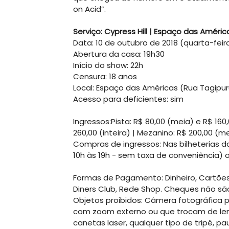
on Acid”.
Serviço: Cypress Hill | Espaço das Améri
Data: 10 de outubro de 2018 (quarta-feir
Abertura da casa: 19h30
Início do show: 22h
Censura: 18 anos
Local: Espaço das Américas (Rua Tagipuru
Acesso para deficientes: sim
Ingressos:Pista: R$ 80,00 (meia) e R$ 160,
260,00 (inteira) | Mezanino: R$ 200,00 (me
Compras de ingressos: Nas bilheterias
10h às 19h - sem taxa de conveniência) o
Formas de Pagamento: Dinheiro, Cartões d
Diners Club, Rede Shop. Cheques não são
Objetos proibidos: Câmera fotográfica p
com zoom externo ou que trocam de lent
canetas laser, qualquer tipo de tripé, pa