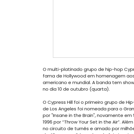
O multi-platinado grupo de hip-hop Cyp
fama de Hollywood em homenagem aos s
americano e mundial. A banda tem show
no dia 10 de outubro (quarta).
O Cypress Hill foi o primeiro grupo de Hi
de Los Angeles foi nomeada para o Gr
por "Insane in the Brain", novamente em 9
1996 por “Throw Your Set in the Air”. Alé
no circuito de turnês e amado por milh