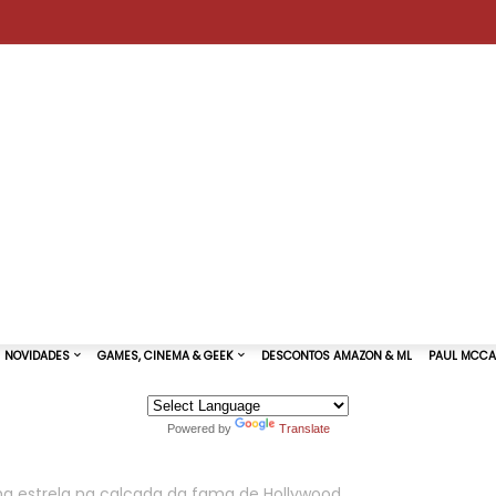
Powered by
Translate
TURAS DE SHOWS
NOVIDADES
GAMES, CINEMA & GEEK
anha estrela na calçada da fama de Hollywood