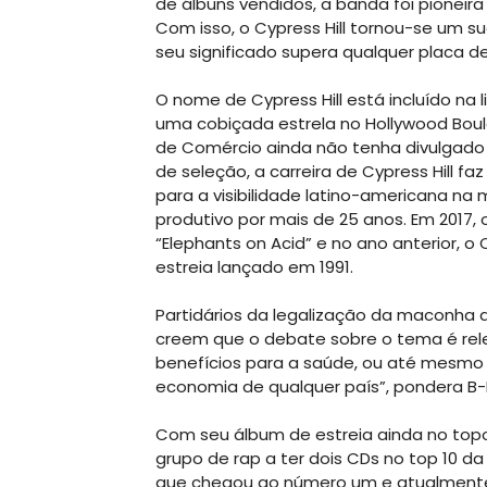
de álbuns vendidos, a banda foi pioneir
Com isso, o Cypress Hill tornou-se um s
seu significado supera qualquer placa de
O nome de Cypress Hill está incluído na 
uma cobiçada estrela no Hollywood Bou
de Comércio ainda não tenha divulgado
de seleção, a carreira de Cypress Hill f
para a visibilidade latino-americana na
produtivo por mais de 25 anos. Em 2017,
“Elephants on Acid” e no ano anterior, 
estreia lançado em 1991.
Partidários da legalização da maconha de
creem que o debate sobre o tema é rel
benefícios para a saúde, ou até mesmo d
economia de qualquer país”, pondera B-
Com seu álbum de estreia ainda no topo 
grupo de rap a ter dois CDs no top 10 da
que chegou ao número um e atualmente