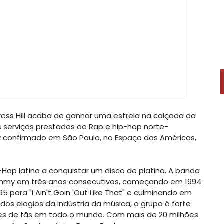
ress Hill acaba de ganhar uma estrela na calçada da
erviços prestados ao Rap e hip-hop norte-
 confirmado em São Paulo, no Espaço das Américas,
p-Hop latino a conquistar um disco de platina. A banda
ammy em três anos consecutivos, começando em 1994
5 para "I Ain't Goin 'Out Like That" e culminando em
m dos elogios da indústria da música, o grupo é forte
ões de fãs em todo o mundo. Com mais de 20 milhões