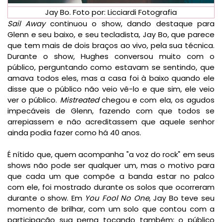
Jay Bo. Foto por: Licciardi Fotografia
Sail Away
continuou o show, dando destaque para
Glenn e seu baixo, e seu tecladista, Jay Bo, que parece
que tem mais de dois braços ao vivo, pela sua técnica.
Durante o show, Hughes conversou muito com o
público, perguntando como estavam se sentindo, que
amava todos eles, mas a casa foi à baixo quando ele
disse que o público não veio vê-lo e que sim, ele veio
ver o público.
Mistreated
chegou e com ela, os agudos
impecáveis de Glenn, fazendo com que todos se
arrepiassem e não acreditassem que aquele senhor
ainda podia fazer como há 40 anos.
É nítido que, quem acompanha "a voz do rock" em seus
shows não pode ser qualquer um, mas o motivo para
que cada um que compõe a banda estar no palco
com ele, foi mostrado durante os solos que ocorreram
durante o show. Em
You Fool No One
, Jay Bo teve seu
momento de brilhar, com um solo que contou com a
participação sua perna tocando também; o público