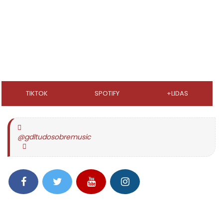
TIKTOK
SPOTIFY
+LIDAS
@gdltudosobremusic