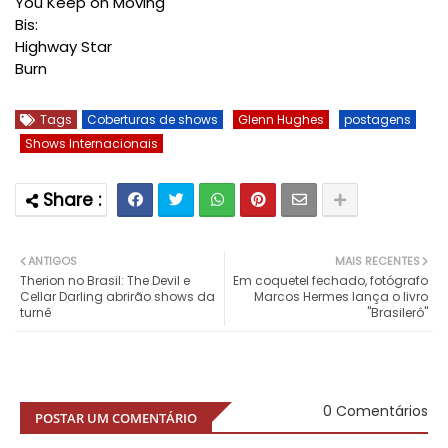
You Keep on Moving
Bis:
Highway Star
Burn
Tags
Coberturas de shows
Glenn Hughes
postagens
Shows Internacionais
ANTIGOS
MAIS RECENTES
Therion no Brasil: The Devil e
Em coquetel fechado, fotógrafo
Cellar Darling abrirão shows da
Marcos Hermes lança o livro
turnê
"Brasilerô"
0 Comentários
POSTAR UM COMENTÁRIO