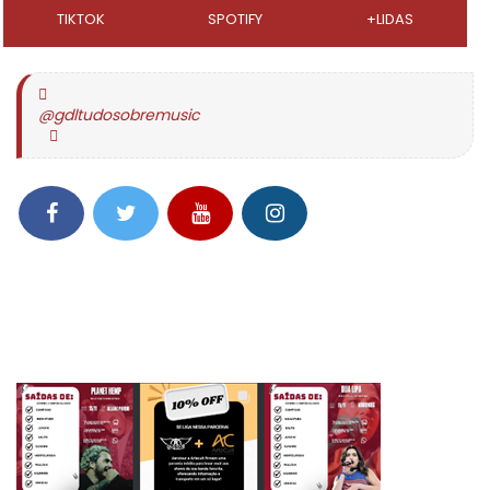
TIKTOK
SPOTIFY
+LIDAS
@gdltudosobremusic