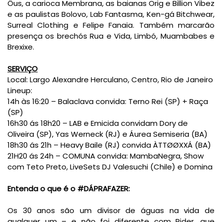
Öus, a carioca Membrana, as baianas Orig e Billion Vibez
e as paulistas Bolovo, Lab Fantasma, Ken-gá Bitchwear,
Surreal Clothing e Felipe Fanaia. Também marcarão
presença os brechós Rua e Vida, Limbó, Muambabes e
Brexixe.
SERVIÇO
Local: Largo Alexandre Herculano, Centro, Rio de Janeiro
Lineup:
14h às 16:20 – Balaclava convida: Terno Rei (SP) + Raça
(SP)
16h30 ás 18h20 – LAB e Emicida convidam Dory de
Oliveira (SP), Yas Werneck (RJ) e Áurea Semiseria (BA)
18h30 ás 21h – Heavy Baile (RJ) convida ÀTTØØXXÁ (BA)
21H20 ás 24h – COMUNA convida: MambaNegra, Show
com Teto Preto, LiveSets DJ Valesuchi (Chile) e Domina
Entenda o que é o #DÁPRAFAZER:
Os 30 anos são um divisor de águas na vida de
qualquer um – e não foi diferente com Rider, que