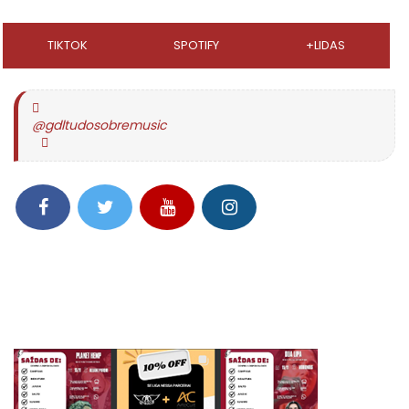
TIKTOK
SPOTIFY
+LIDAS
@gdltudosobremusic