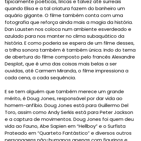
tipicamente poéticas, líricas e talvez até surreais
quando Elisa e a tal criatura fazem do banheiro um
aquário gigante. O filme também conta com uma
fotografia que reforça ainda mais a magia da história.
Dan Lausten nos coloca num ambiente esverdeado e
azulado para nos manter no clima subaquático da
história. E como poderia se espera de um filme desses,
a trilha sonora também é também única. Indo do tema
de abertura do filme composto pelo francês Alexandre
Desplat, que é uma das coisas mais belas a ser
ouvidas, até Carmem Miranda, o filme impressiona a
cada cena, a cada sequência.
E se tem alguém que também merece um grande
mérito, é Doug Jones, responsável por dar vida ao
homem-anfíbio. Doug Jones está para Guillermo Del
Toro, assim como Andy Serkis está para Peter Jackson
e a captura de movimentos. Doug Jones foi quem deu
vida ao Fauno, Abe Sapien em “Hellboy” e o Surfista
Prateado em “Quarteto Fantástico” e diversos outros
personagens não-humanos apenas com figurinos e