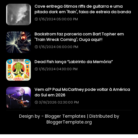
Cove entrega ótimos riffs de guitarra e uma
pitada dark em 'Rain', faixa de estreia da banda
1/15/2024 05:00:00 PM
Backstrom faz parceria com Bart Topher em
'Train Wreck Coming'; Ouça aqui!!
1/15/2024 06:00:00 PM
Dead Fish lança “Labirinto da Memória”
1/15/2024 04:30:00 PM
Vem aí? Paul McCartney pode voltar à América
do Sul em 2026
3/19/2026 02:30:00 PM
Design by -
Blogger Templates
| Distributed by
BloggerTemplate.org