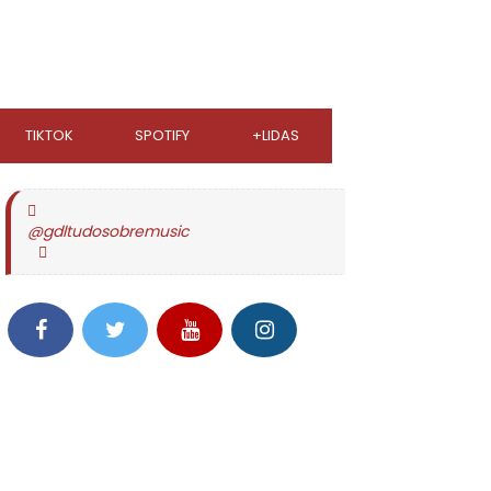
TIKTOK
SPOTIFY
+LIDAS
@gdltudosobremusic