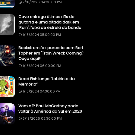
7/31/2026 04:00:00 PM
Cove entrega ótimos riffs de
guitarra e uma pitada dark em
'Rain', faixa de estreia da banda
1/15/2024 05:00:00 PM
Backstrom faz parceria com Bart
Topher em 'Train Wreck Coming';
Ouça aqui!!
1/15/2024 06:00:00 PM
Dead Fish lança “Labirinto da
Memória”
1/15/2024 04:30:00 PM
Vem aí? Paul McCartney pode
voltar à América do Sul em 2026
3/19/2026 02:30:00 PM