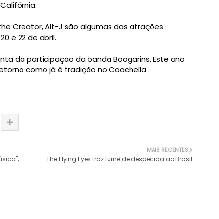
alifórnia.
the Creator, Alt-J são algumas das atrações
, 20 e 22 de abril.
 conta da participação da banda Boogarins.
Este ano
torno como já é tradição no Coachella
MAIS RECENTES
sica";
The Flying Eyes traz turnê de despedida ao Brasil