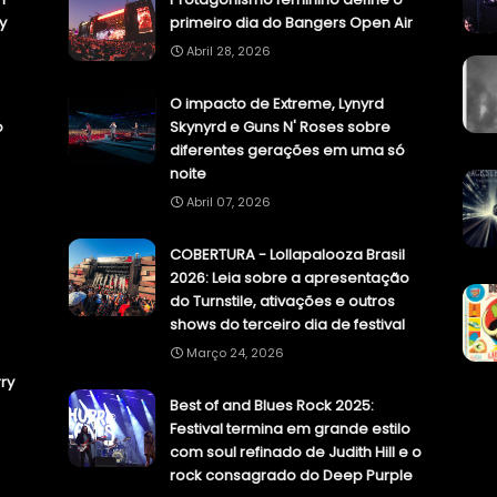
y
primeiro dia do Bangers Open Air
Abril 28, 2026
O impacto de Extreme, Lynyrd
o
Skynyrd e Guns N' Roses sobre
diferentes gerações em uma só
noite
Abril 07, 2026
COBERTURA - Lollapalooza Brasil
2026: Leia sobre a apresentação
do Turnstile, ativações e outros
shows do terceiro dia de festival
Março 24, 2026
ry
Best of and Blues Rock 2025:
Festival termina em grande estilo
com soul refinado de Judith Hill e o
rock consagrado do Deep Purple