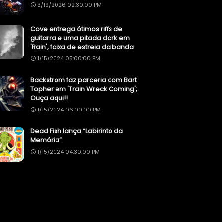
3/19/2026 02:30:00 PM
Cove entrega ótimos riffs de
guitarra e uma pitada dark em
'Rain', faixa de estreia da banda
1/15/2024 05:00:00 PM
Backstrom faz parceria com Bart
Topher em 'Train Wreck Coming';
Ouça aqui!!
1/15/2024 06:00:00 PM
Dead Fish lança “Labirinto da
Memória”
1/15/2024 04:30:00 PM