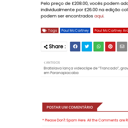
Pelo preço de
£208.00, vocês podem adqu
individualmente por
£26.00
na edição col
podem ser encontrados
aqui
.
Tags
Paul McCartney
Paul McCartney Arc
ANTIGOS
Bratislava lança videoclipe de “Trancado”, gr
em Paranapiacaba
POSTAR UM COMENTÁRIO
* Please Don't Spam Here. All the Comments are