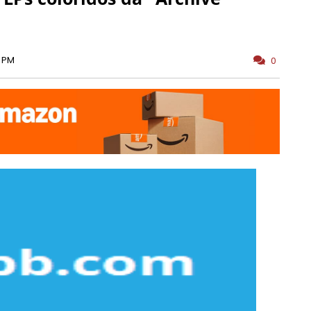
0 PM
0