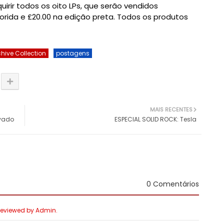
irir todos os oito LPs, que serão vendidos
orida e
£20.00
na edição preta. Todos os produtos
hive Collection
postagens
MAIS RECENTES
avado
ESPECIAL SOLID ROCK: Tesla
0 Comentários
 Reviewed by Admin.