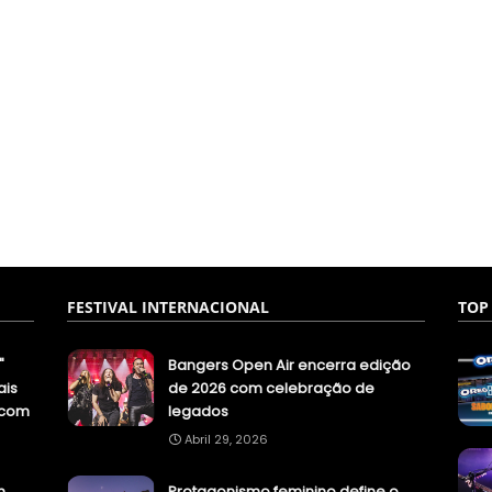
FESTIVAL INTERNACIONAL
TOP
"
Bangers Open Air encerra edição
ais
de 2026 com celebração de
.com
legados
Abril 29, 2026
n
Protagonismo feminino define o