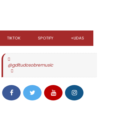
TIKTOK
SPOTIFY
+LIDAS
@gdltudosobremusic