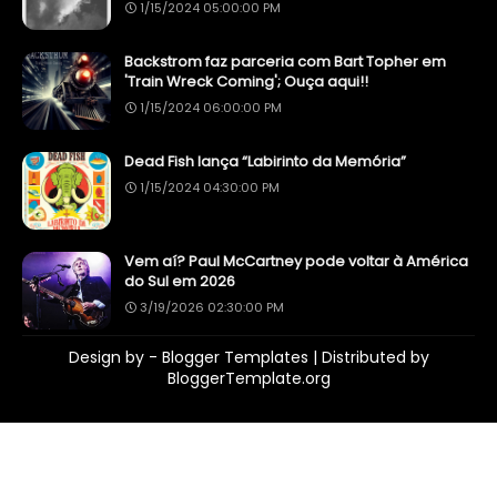
1/15/2024 05:00:00 PM
Backstrom faz parceria com Bart Topher em
'Train Wreck Coming'; Ouça aqui!!
1/15/2024 06:00:00 PM
Dead Fish lança “Labirinto da Memória”
1/15/2024 04:30:00 PM
Vem aí? Paul McCartney pode voltar à América
do Sul em 2026
3/19/2026 02:30:00 PM
Design by -
Blogger Templates
| Distributed by
BloggerTemplate.org