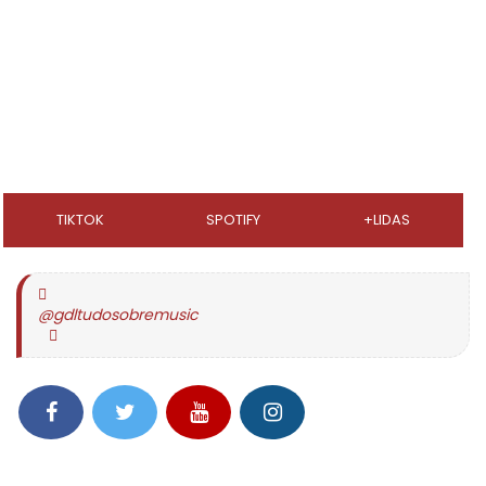
TIKTOK
SPOTIFY
+LIDAS
@gdltudosobremusic