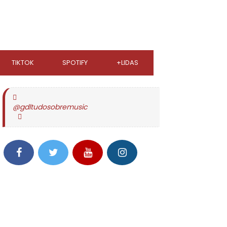
TIKTOK
SPOTIFY
+LIDAS
@gdltudosobremusic