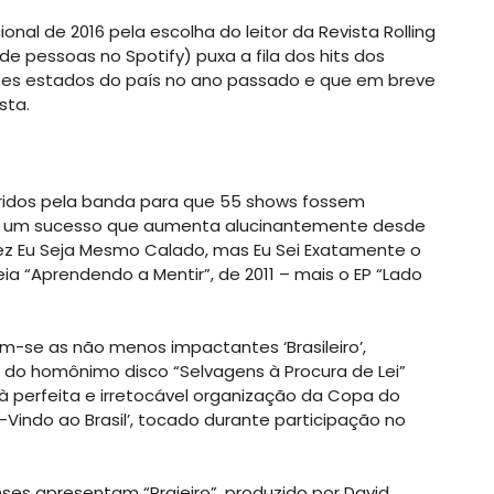
ional de 2016 pela escolha do leitor da Revista Rolling
 de pessoas no Spotify) puxa a fila dos hits dos
ntes estados do país no ano passado e que em breve
sta.
rridos pela banda para que 55 shows fossem
o um sucesso que aumenta alucinantemente desde
vez Eu Seja Mesmo Calado, mas Eu Sei Exatamente o
eia “Aprendendo a Mentir”, de 2011 – mais o EP “Lado
m-se as não menos impactantes ‘Brasileiro’,
as do homônimo disco “Selvagens à Procura de Lei”
 perfeita e irretocável organização da Copa do
-Vindo ao Brasil’, tocado durante participação no
nses apresentam “Praieiro”, produzido por David