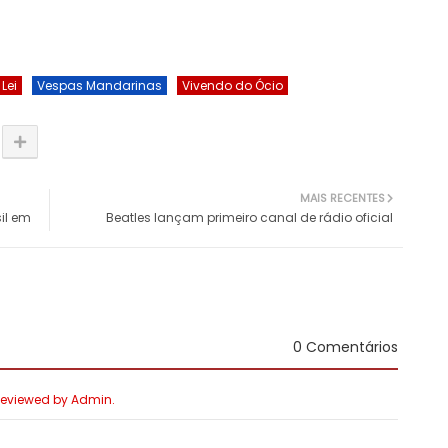
Lei
Vespas Mandarinas
Vivendo do Ócio
MAIS RECENTES
sil em
Beatles lançam primeiro canal de rádio oficial
0 Comentários
 Reviewed by Admin.