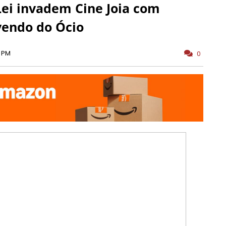
Lei invadem Cine Joia com
vendo do Ócio
0 PM
0