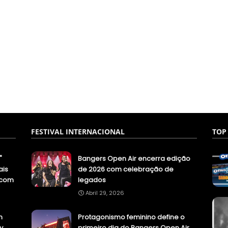
FESTIVAL INTERNACIONAL
TOP
"
Bangers Open Air encerra edição
ais
de 2026 com celebração de
.com
legados
Abril 29, 2026
n
Protagonismo feminino define o
y
primeiro dia do Bangers Open Air