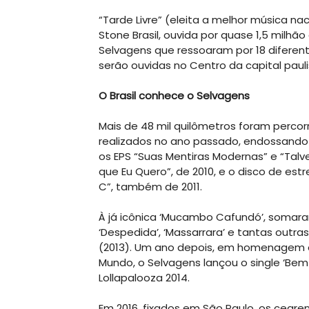
“Tarde Livre” (eleita a melhor música nac
Stone Brasil, ouvida por quase 1,5 milhão
Selvagens que ressoaram por 18 difere
serão ouvidas no Centro da capital pauli
O Brasil conhece o Selvagens
Mais de 48 mil quilômetros foram perco
realizados no ano passado, endossand
os EPS “Suas Mentiras Modernas” e “Tal
que Eu Quero”, de 2010, e o disco de estr
C”, também de 2011.
À já icônica ‘Mucambo Cafundó’, somara
‘Despedida’, ‘Massarrara’ e tantas outr
(2013). Um ano depois, em homenagem à
Mundo, o Selvagens lançou o single ‘Bem
Lollapalooza 2014.
Em 2016, fixados em São Paulo, os ceare