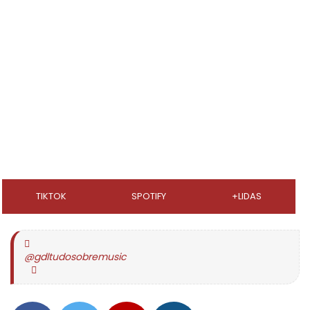
TIKTOK
SPOTIFY
+LIDAS
@gdltudosobremusic