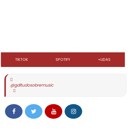
TIKTOK
SPOTIFY
+LIDAS
@gdltudosobremusic