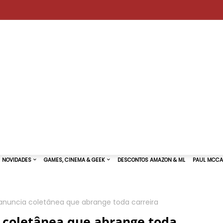
anuncia coletânea que abrange toda carreira
TURAS DE SHOWS
NOVIDADES
GAMES, CINEMA & GEEK
 coletânea que abrange toda