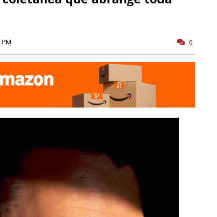
0 PM
0