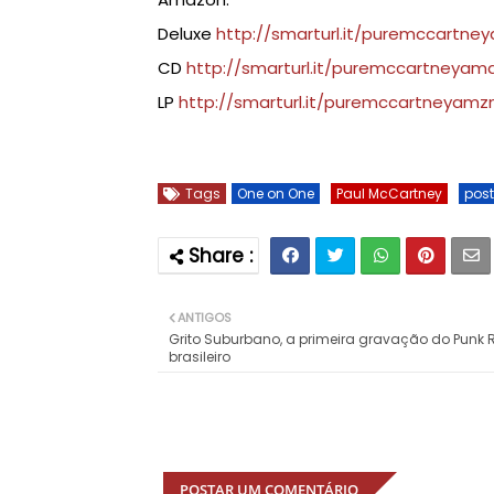
Deluxe
http://smarturl.it/puremccartne
CD
http://smarturl.it/puremccartneyam
LP
http://smarturl.it/puremccartneyamz
Tags
One on One
Paul McCartney
pos
ANTIGOS
Grito Suburbano, a primeira gravação do Punk 
brasileiro
POSTAR UM COMENTÁRIO