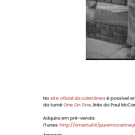
No
site oficial da coletânea
é possível e
da turnê
One On One
, links do Paul McC
Adquira em pré-venda:
iTunes:
http://smarturl.it/puremccartney
Amazon: