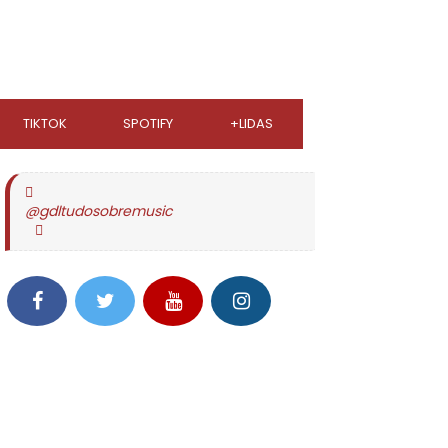
TIKTOK
SPOTIFY
+LIDAS
@gdltudosobremusic