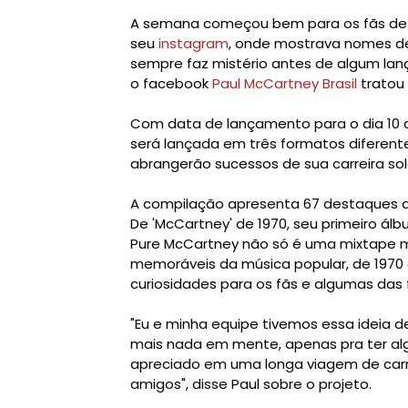
A semana começou bem para os fãs de 
seu
instagram
, onde mostrava nomes de
sempre faz mistério antes de algum lan
o facebook
Paul McCartney Brasil
tratou 
Com data de lançamento para o dia 10 
será
lançada em três formatos diferentes:
abrangerão sucessos de sua carreira sol
A compilação apresenta 67 destaques d
De 'McCartney' de 1970, seu primeiro álbu
Pure McCartney não só é uma mixtape
memoráveis da música popular, de 1970 
curiosidades para os fãs e algumas das f
"Eu e minha equipe tivemos essa ideia
mais nada em mente, apenas pra ter algo 
apreciado em uma longa viagem de car
amigos", disse Paul sobre o projeto.