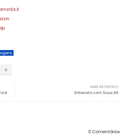
yamznDLX
azon
nlp
tagens
MAIS RECENTES
Rock
Entrevista com Sioux 66
0 Comentários