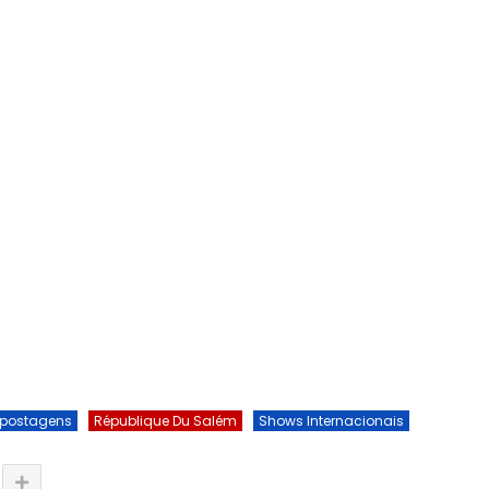
postagens
République Du Salém
Shows Internacionais