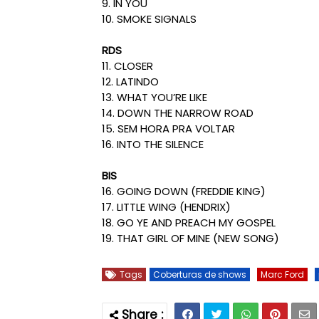
9. IN YOU
10. SMOKE SIGNALS
RDS
11. CLOSER
12. LATINDO
13. WHAT YOU’RE LIKE
14. DOWN THE NARROW ROAD
15. SEM HORA PRA VOLTAR
16. INTO THE SILENCE
BIS
16. GOING DOWN (FREDDIE KING)
17. LITTLE WING (HENDRIX)
18. GO YE AND PREACH MY GOSPEL
19. THAT GIRL OF MINE (NEW SONG)
Tags
Coberturas de shows
Marc Ford