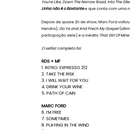
You're Like
,
Down The Narrow Road
,
Into The Sil
Linha não é o Bastante
e que conta com uma 
Depois de quase 2h de show, Marc Ford voltou 
Hendrix),
Go Ye and And Prech My Gospel
(últi
participação dele) e a inédita
That Girl Of Mine.
O setlist completo foi:
RDS + MF
1. INTRO: EXPRESSO 212
2. TAKE THE RISK
3. I WILL WAIT FOR YOU
4. DRINK YOUR WINE
5. PATH OF CAIN
MARC FORD
6. I’M FREE
7. SOMETIMES
8. PLAYING IN THE WIND