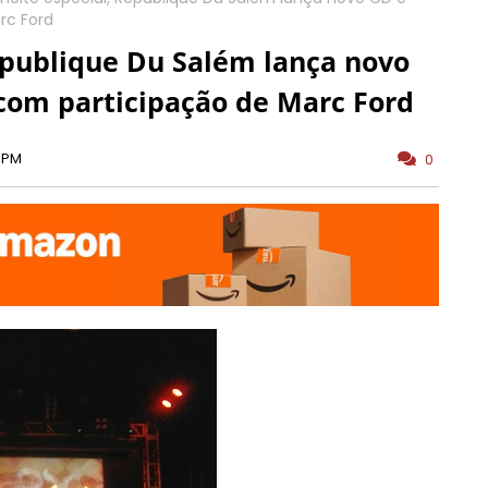
rc Ford
épublique Du Salém lança novo
com participação de Marc Ford
0 PM
0