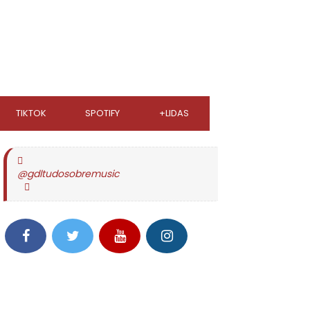
TIKTOK
SPOTIFY
+LIDAS
@gdltudosobremusic