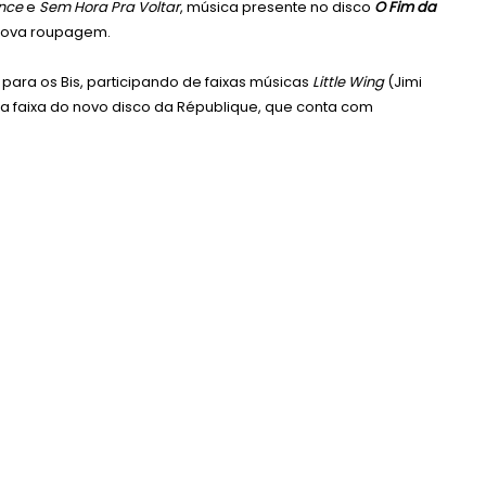
ence
e
Sem Hora Pra Voltar
, música presente no disco
O Fim da
nova roupagem.
para os Bis, participando de faixas músicas
Little Wing
(Jimi
ma faixa do novo disco da République, que conta com