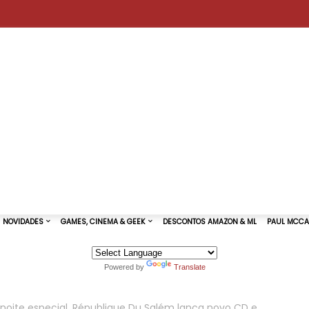
Powered by
Translate
TURAS DE SHOWS
NOVIDADES
GAMES, CINEMA & GEEK
oite especial, République Du Salém lança novo CD e