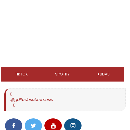
TIKTOK
SPOTIFY
+LIDAS
@gdltudosobremusic