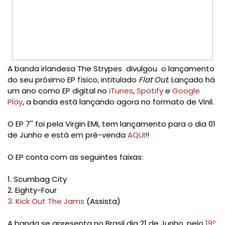
A banda irlandesa The Strypes divulgou o lançamento
do seu próximo EP físico, intitulado
Flat Out
. Lançado há
um ano como EP digital no
iTunes
,
Spotify
e
Google
Play
, a banda está lançando agora no formato de Vinil.
O EP 7'' foi pela Virgin EMI, tem lançamento para o dia 01
de Junho e está em pré-venda
AQUI
!!
O EP conta com as seguintes faixas:
1. Scumbag City
2. Eighty-Four
3. Kick Out The Jams
(Assista)
A banda se apresenta no Brasil dia 21 de Junho, pelo
19º