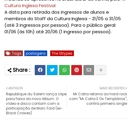
Cultura Inglesa Festival
A
d
ata para retirada dos ingressos
de a
lunos e
membros do Staff da Cultura Inglesa - 21/05 a 31/05
(até 3 ingressos por pessoa). Para o p
ú
blico geral:
01/06 (às 10h) até 20/06 (1 ingresso por pessoa).
Tags
postagens
The Strypes
ANTIGOS
MAIS RECENTES
Republique du Salem lança clipe
Mr.Catra retorna ao hard rock
para faixa do novo álbum. O
com "Mr.Catra E Os Templários",
vídeo e disco contam com a
confira primeiro single
participação de Marc Ford (ex-
Black Crowes)