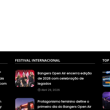
FESTIVAL INTERNACIONAL
TOP
"
Bangers Open Air encerra edição
ais
de 2026 com celebração de
.com
legados
Abril 29, 2026
n
Protagonismo feminino define o
y
primeiro dia do Bangers Open Air