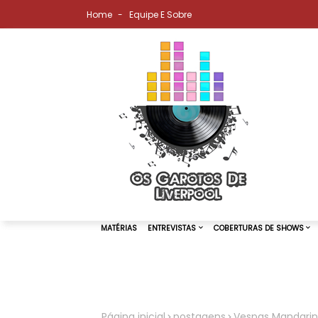
Home
Equipe E Sobre
MATÉRIAS
ENTREVISTAS
COBER
Página inicial
postagens
Vespas Mandarin