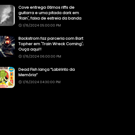
Cove entrega ótimos riffs de
guitarra e uma pitada dark em
'Rain', faixa de estreia da banda
1/15/2024 05:00:00 PM
Backstrom faz parceria com Bart
Topher em 'Train Wreck Coming';
Ouça aqui!!
1/15/2024 06:00:00 PM
Dead Fish lança “Labirinto da
Memória”
1/15/2024 04:30:00 PM