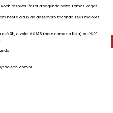
Rock, resolveu fazer a segunda noite Temos Vagas.
tam neste dia 12 de dezembro tocando seus maiores
 até 0h, o valor é R$15 (com nome na lista) ou R$20
i
.
cando
sta@daleoni.com.br