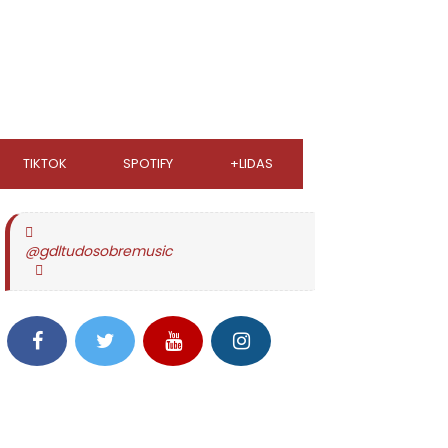
TIKTOK
SPOTIFY
+LIDAS
@gdltudosobremusic