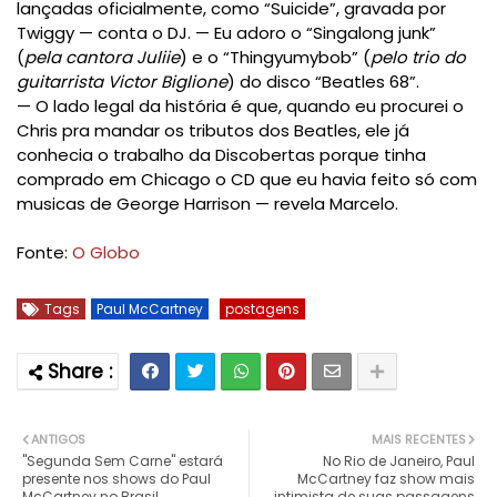
lançadas oficialmente, como “Suicide”, gravada por
Twiggy — conta o DJ. — Eu adoro o “Singalong junk”
(
pela cantora Juliie
) e o “Thingyumybob” (
pelo trio do
guitarrista Victor Biglione
) do disco “Beatles 68”.
— O lado legal da história é que, quando eu procurei o
Chris pra mandar os tributos dos Beatles, ele já
conhecia o trabalho da Discobertas porque tinha
comprado em Chicago o CD que eu havia feito só com
musicas de George Harrison — revela Marcelo.
Fonte:
O Globo
Tags
Paul McCartney
postagens
ANTIGOS
MAIS RECENTES
"Segunda Sem Carne" estará
No Rio de Janeiro, Paul
presente nos shows do Paul
McCartney faz show mais
McCartney no Brasil
intimista de suas passagens