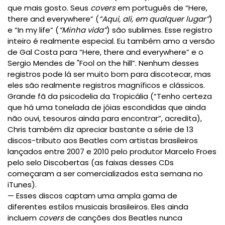
que mais gosto. Seus
covers
em português de “Here,
there and everywhere” (
“Aqui, ali, em qualquer lugar”
)
e “In my life” (
“Minha vida”
) são sublimes. Esse registro
inteiro é realmente especial. Eu também amo a versão
de Gal Costa para “Here, there and everywhere” e o
Sergio Mendes de "Fool on the hill”. Nenhum desses
registros pode lá ser muito bom para discotecar, mas
eles são realmente registros magníficos e clássicos.
Grande fã da psicodelia da Tropicália (“Tenho certeza
que há uma tonelada de jóias escondidas que ainda
não ouvi, tesouros ainda para encontrar”, acredita),
Chris também diz apreciar bastante a série de 13
discos-tributo aos Beatles com artistas brasileiros
lançados entre 2007 e 2010 pelo produtor Marcelo Froes
pelo selo Discobertas (as faixas desses CDs
começaram a ser comercializados esta semana no
iTunes).
— Esses discos captam uma ampla gama de
diferentes estilos musicais brasileiros. Eles ainda
incluem
covers
de canções dos Beatles nunca