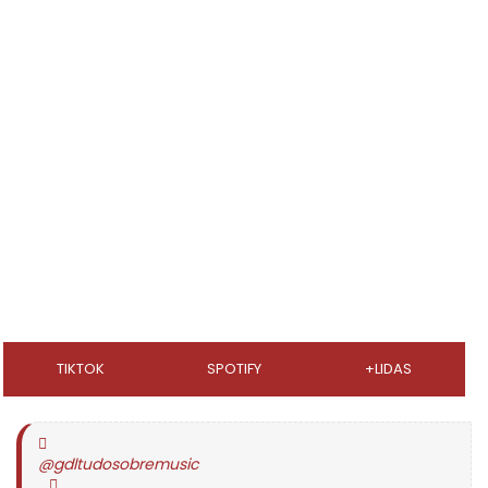
TIKTOK
SPOTIFY
+LIDAS
@gdltudosobremusic