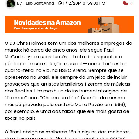
Elio Sant'Anna
11/12/2014 01:59:00 PM
0
O DJ Chris Holmes tem um dos melhores empregos do
mundo: há cerca de cinco anos, ele segue Paul
McCartney em suas turnês e trata de esquentar o
público com sua seleção musical — como fará esta
quarta-feira, no Rio, na HSBC Arena. Sempre que se
apresenta no Brasil, ele sempre dá um jeito de incluir
gravações que artistas brasileiros fizeram de músicas
dos Beatles. Um mash up do instrumental original de
“Taxman” com “Chame um táxi” (versão da mesma
música gravada pela cantora Meire Pavão em 1966),
por exemplo, é uma das faixas que ele mais gosta de
tocar no país.
O Brasil abriga os melhores fãs e alguns dos melhores
da música no mundo. No departamento dos
covers