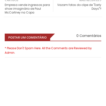
ANTIGOS
MAIS RECENTES
Empresa vende ingressos para
Vazam fotos do clipe de "Early
show imaginário de Paul
Days"!!
McCartney na Copa
0 Comentários
POSTAR UM COMENTÁRIO
* Please Don't Spam Here. All the Comments are Reviewed by
Admin.