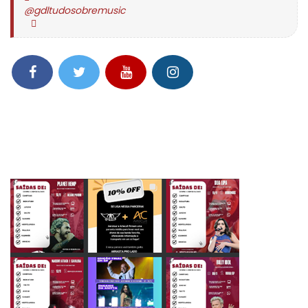
@gdltudosobremusic