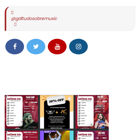
@gdltudosobremusic