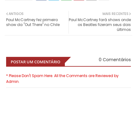
ANTIGOS
MAIS RECENTES
Paul McCartney fez primeiro
Paul McCartney fará shows onde
show da "Out There" no Chile
os Beatles fizeram seus dois
últimos
0 Comentários
POSTAR UM COMENTÁRIO
* Please Don't Spam Here. All the Comments are Reviewed by
Admin.