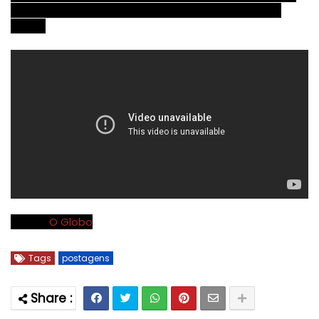
"com exceção de Linda Ronstadt e KISS, todos vão
tocar".
Fonte:
O Globo
Tags
postagens