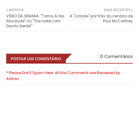
ANTIGOS
MAIS RECENTES
VÍDEO DA SEMANA: "Tamo Aí Na
A "cidade" por trás do cenário de
Atividade" no "The noite com
Paul McCartney
Danilo Gentili"
0 Comentários
POSTAR UM COMENTÁRIO
* Please Don't Spam Here. All the Comments are Reviewed by
Admin.