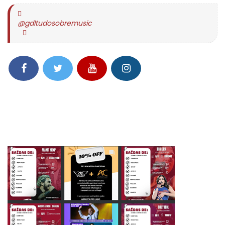
@gdltudosobremusic