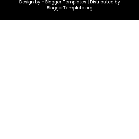
Design by -
Blogger Templates
| Distributed by
BloggerTemplate.org