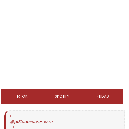
TIKTOK
SPOTIFY
+LIDAS
@gdltudosobremusic