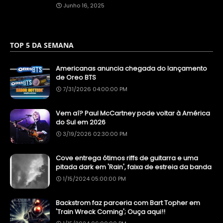
Junho 16, 2025
TOP 5 DA SEMANA
Americanas anuncia chegada do lançamento
de Oreo BTS
7/31/2026 04:00:00 PM
Vem aí? Paul McCartney pode voltar à América
do Sul em 2026
3/19/2026 02:30:00 PM
Cove entrega ótimos riffs de guitarra e uma
pitada dark em 'Rain', faixa de estreia da banda
1/15/2024 05:00:00 PM
Backstrom faz parceria com Bart Topher em
'Train Wreck Coming'; Ouça aqui!!