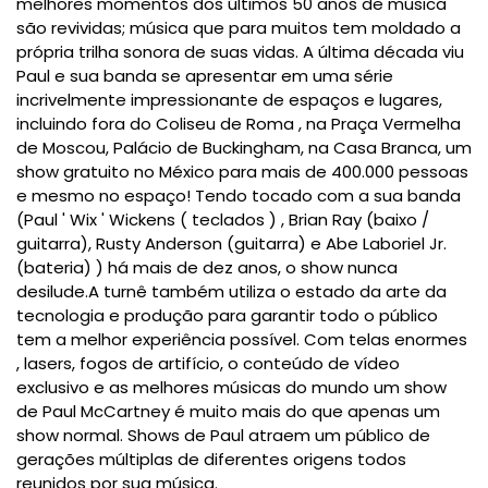
melhores momentos dos últimos 50 anos de música
são revividas; música que para muitos tem moldado a
própria trilha sonora de suas vidas.
A última década viu
Paul e sua banda se apresentar em uma série
incrivelmente impressionante de espaços e lugares,
incluindo fora do Coliseu de Roma , na Praça Vermelha
de Moscou, Palácio de Buckingham, na Casa Branca, um
show gratuito no México para mais de 400.000 pessoas
e
mesmo no espaço!
Tendo tocado com a sua banda
(Paul ' Wix ' Wickens ( teclados ) , Brian Ray (baixo /
guitarra), Rusty Anderson (guitarra) e Abe Laboriel Jr.
(bateria) ) há mais de dez anos, o show nunca
desilude.
A turnê também utiliza o estado da arte da
tecnologia e produção para garantir todo o público
tem a melhor experiência possível.
Com telas enormes
, lasers, fogos de artifício, o conteúdo de vídeo
exclusivo e as melhores músicas do mundo um show
de Paul McCartney é muito mais do que apenas um
show normal.
Shows de Paul atraem um público de
gerações múltiplas de diferentes origens todos
reunidos por sua música.