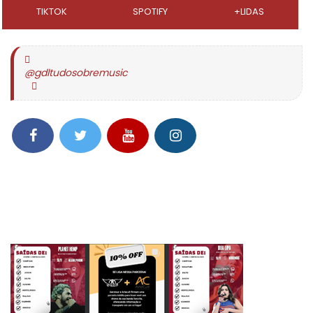
TIKTOK
SPOTIFY
+LIDAS
@gdltudosobremusic