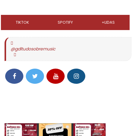
TIKTOK
SPOTIFY
+LIDAS
@gdltudosobremusic