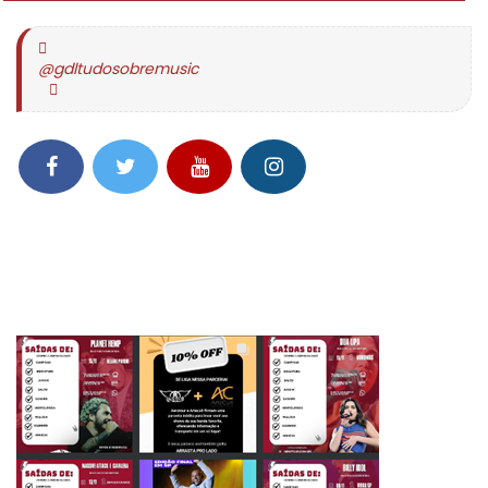
@gdltudosobremusic