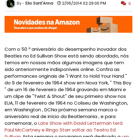
Elio Sant'Anna
2/05/2014 02:29:00 PM
0
Com o 50 º aniversário do desempenho inovador dos
Beatles no Ed Sullivan Show está sendo abordado, nós
temos em nossas mãos algumas imagens que tem
sido anteriormente indisponíveis online.
Confira as
performances originais de "I Want to Hold Your Hand "
do 9 de fevereiro de 1964 show em Nova York, " This Boy
" de um 16 de fevereiro de 1964 gravando em Miami e
um clipe de "Twist & Shout" de seu primeiro
show nos
EUA, 11 de fevereiro de 1964 no Coliseu de Washington,
em Washington , DC
Na próxima semana marca o
aniversário real de início da Beatlemania , e para
comemorar, o
Late Show with David Letterman terá
Paul McCartney e Ringo Starr voltar ao Teatro Ed
Sullivan
.
Esta semana o programa será dedicado a
um