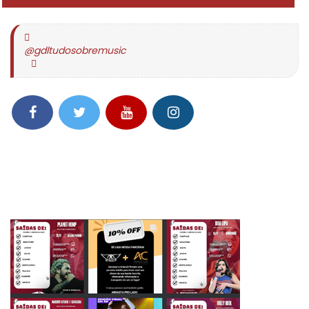
@gdltudosobremusic