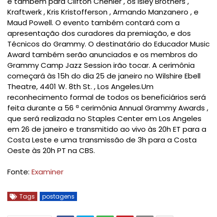
e também para Clifton Chenier , os Isley Brothers ,
Kraftwerk , Kris
Kristofferson , Armando Manzanero , e
Maud Powell.
O evento também contará com a
apresentação dos curadores da premiação, e dos
Técnicos do Grammy.
O destinatário do Educador Music
Award também serão anunciados e os membros do
Grammy Camp Jazz Session irão tocar.
A cerimônia
começará às 15h do dia 25 de janeiro no Wilshire Ebell
Theatre, 4401 W. 8th St. , Los Angeles.
Um
reconhecimento formal de todos os beneficiários será
feita durante a 56 ª cerimônia Annual Grammy Awards ,
que será realizada no Staples Center em Los Angeles
em 26 de janeiro e transmitido ao vivo às 20h ET para a
Costa Leste e uma transmissão de 3h
para a Costa
Oeste às 20h PT na CBS.
Fonte:
Examiner
Tags
postagens