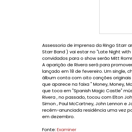
Assessoria de imprensa da Ringo Starr an
Starr Band ) vai estar no "Late Night wi
c
onvidados para o show serão Mitt Romn
A aparição de Rivera será para promove
lançado em 18 de fevereiro. Um single
, c
álbum conta com oito canções originais e 
que aparece na faixa " Money, Money, Money 
que toca em "Spanish Magic Castle" músi
Rivera , no passado, tocou com Elton Joh
Simon , Paul McCartney, John Lennon e 
recém-anunciada residência uma vez por
em dezembro.
Fonte:
Examiner