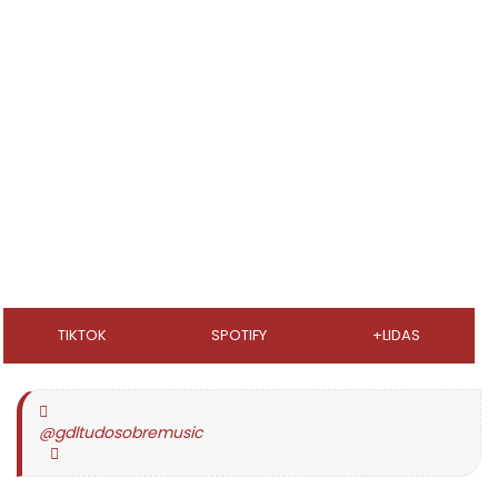
TIKTOK
SPOTIFY
+LIDAS
@gdltudosobremusic