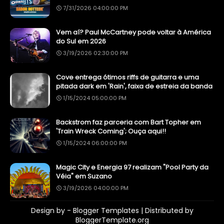
7/31/2026 04:00:00 PM
Vem aí? Paul McCartney pode voltar à América
do Sul em 2026
3/19/2026 02:30:00 PM
Cove entrega ótimos riffs de guitarra e uma
pitada dark em 'Rain', faixa de estreia da banda
1/15/2024 05:00:00 PM
Backstrom faz parceria com Bart Topher em
'Train Wreck Coming'; Ouça aqui!!
1/15/2024 06:00:00 PM
Magic City e Energia 97 realizam "Pool Party da
Véia" em Suzano
3/19/2026 04:00:00 PM
Design by -
Blogger Templates
| Distributed by
BloggerTemplate.org