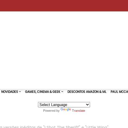
Powered by
Translate
TURAS DE SHOWS
NOVIDADES
GAMES, CINEMA & GEEK
a versões inéditas de "I Shot The Sheriff" e "Little Wing"