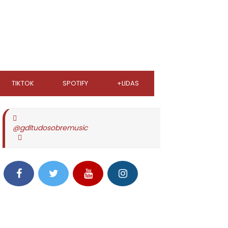
TIKTOK
SPOTIFY
+LIDAS
@gdltudosobremusic