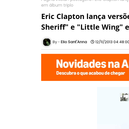
em álbum triplo
Eric Clapton lança versõ
Sheriff" e "Little Wing"
Elio Sant'Anna
12/11/2013 04:48:0