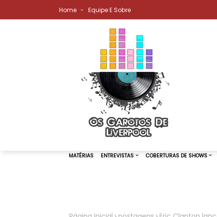
Home
Equipe E Sobre
MATÉRIAS
ENTREVISTAS
COBER
Página inicial
postagens
Eric Clapton lanç