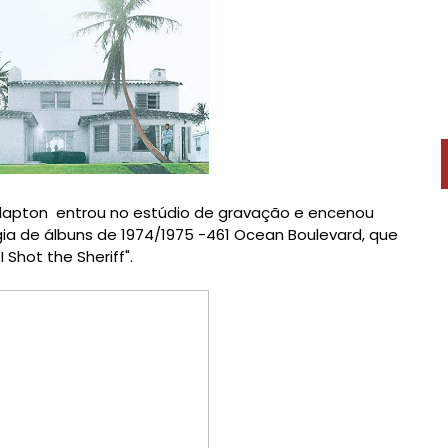
Clapton
entrou no
estúdio de gravação e
encenou
gia
de álbuns de
1974/1975
-461
Ocean Boulevard
, que
"
I Shot the Sheriff".