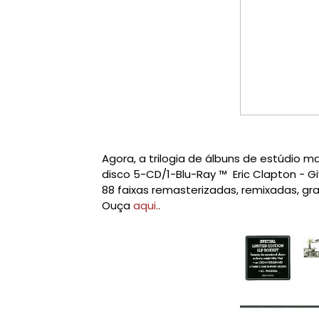
Agora,
a trilogia de
álbuns de estúdio
ma
disco
5-CD/1-Blu-Ray
™
Eric
Clapton
- G
88 faixas
remasterizadas
,
remixadas
,
gr
Ouça
aqui.
.