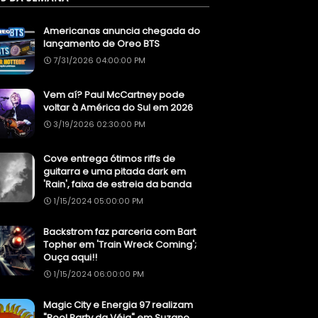
Americanas anuncia chegada do
lançamento de Oreo BTS
7/31/2026 04:00:00 PM
Vem aí? Paul McCartney pode
voltar à América do Sul em 2026
3/19/2026 02:30:00 PM
Cove entrega ótimos riffs de
guitarra e uma pitada dark em
'Rain', faixa de estreia da banda
1/15/2024 05:00:00 PM
Backstrom faz parceria com Bart
Topher em 'Train Wreck Coming';
Ouça aqui!!
1/15/2024 06:00:00 PM
Magic City e Energia 97 realizam
"Pool Party da Véia" em Suzano