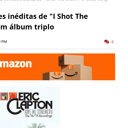
es inéditas de "I Shot The
 em álbum triplo
0 PM
0