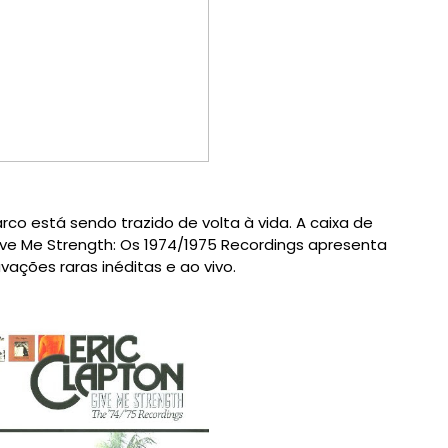
rco
está sendo trazido
de volta à vida
.
A caixa de
ive Me
Strength
:
Os
1974/1975
Recordings
apresenta
avações raras
inéditas
e
ao vivo.