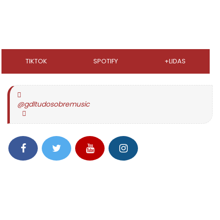
TIKTOK
SPOTIFY
+LIDAS
@gdltudosobremusic