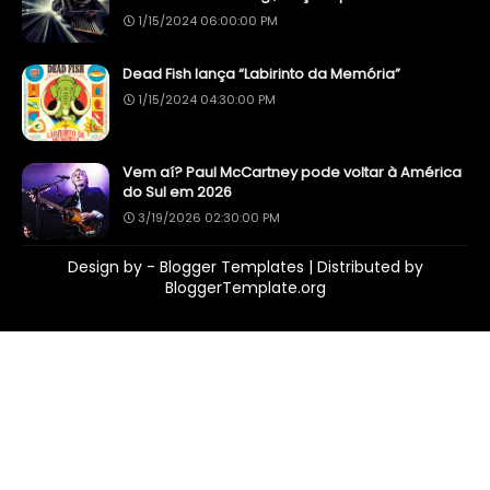
1/15/2024 06:00:00 PM
Dead Fish lança “Labirinto da Memória”
1/15/2024 04:30:00 PM
Vem aí? Paul McCartney pode voltar à América
do Sul em 2026
3/19/2026 02:30:00 PM
Design by -
Blogger Templates
| Distributed by
BloggerTemplate.org