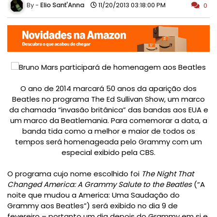
Elio Sant'Anna
11/20/2013 03:18:00 PM
0
O ano de 2014 marcará 50 anos da aparição dos
Beatles no programa The Ed Sullivan Show, um marco
da chamada “
invasão britânica
” das bandas aos EUA e
um marco da Beatlemania. Para comemorar a data, a
banda tida como a melhor e maior de todos os
tempos será homenageada pelo Grammy com um
especial exibido pela CBS.
O programa cujo nome escolhido foi
The Night That
Changed America: A Grammy Salute to the Beatles
(“A
noite que mudou a America: Uma Saudação do
Grammy aos Beatles”) será exibido no dia 9 de
fevereiro – portanto um dia depois do Grammy em si e