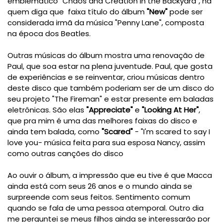
emblemático "Chaos and Creation in the Backyard", há
quem diga que faixa título do álbum
"New"
pode ser
considerada irmã da música "Penny Lane", composta
na época dos Beatles.
Outras músicas do álbum mostra uma renovação de
Paul, que soa estar na plena juventude. Paul, que gosta
de experiências e se reinventar, criou músicas dentro
deste disco que também poderiam ser de um disco do
seu projeto "The Fireman" e estar presente em baladas
eletrônicas. São elas
"Appreciate"
e
"Looking At Her"
,
que pra mim é uma das melhores faixas do disco e
ainda tem balada, como
"Scared"
- "I'm scared to say I
love you- música feita para sua esposa Nancy, assim
como outras canções do disco
Ao ouvir o álbum, a impressão que eu tive é que Macca
ainda está com seus 26 anos e o mundo ainda se
surpreende com seus feitos. Sentimento comum
quando se fala de uma pessoa atemporal. Outro dia
me perguntei se meus filhos ainda se interessarão por