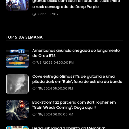
grande estilo com soul refinado de Judith Hill e
o rock consagrado do Deep Purple
Junho 16, 2025
TOP 5 DA SEMANA
Americanas anuncia chegada do lançamento
de Oreo BTS
7/31/2026 04:00:00 PM
Cove entrega ótimos riffs de guitarra e uma
pitada dark em 'Rain', faixa de estreia da banda
1/15/2024 05:00:00 PM
Backstrom faz parceria com Bart Topher em
'Train Wreck Coming'; Ouça aqui!!
1/15/2024 06:00:00 PM
Dead Fish lança “Labirinto da Memória”