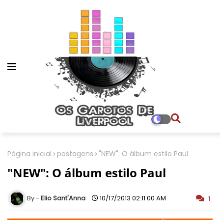
Página inicial
postagens
"NEW": O álbum estilo Paul
"NEW": O álbum estilo Paul
Elio Sant'Anna
10/17/2013 02:11:00 AM
1