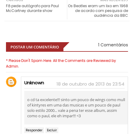
ANTIGOS
MAIS RECENTES
Fã pede autógrafo para Paul
Os Beatles eram um lixo em 1968
McCartney durante show
de acordo com pesquisa de
audiência da BBC
1 Comentários
POSTAR UM COMENTÁRIO
* Please Don't Spam Here. All the Comments are Reviewed by
Admin.
Unknown
18 de outubro de 2013 às 23:54
o cd ta excelente!!! sinto um pouco de wings como mull
of kintyres em uma das musicas e um pouco de paul
solo estilo 2000... vale a pena ter esse album, assim
como o paul, ele eh impar!!! <3
Responder
Excluir