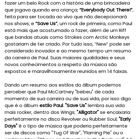
fazer um belo Rock com a história de uma brincadeira
que jogava quando era criança;
“Everybody Out There!”
,
feita para ser tocada ao vivo que não decepcionará
nos shows; e
“Save Us”
, um rock de primeira, como Paul
está mais que acostumado a fazer, além de um Riff
que bandas atuais como Strokes com Arctic Monkeys
gostariam de ter criado. Por tudo isso, “New” pode ser
considerado inovador e ao mesmo tempo um resumo
da carreira de Paul. Suas maiores qualidades e seus
novos conhecimentos a respeito da música são
expostos e maravilhosamente reunidos em 14 faixas.
Dando um resumo aos estilos do álbum podemos
perceber que Paul McCartney "bebeu" de cada
momento de sua carreira ou de sua vida, por isso digo
que é o álbum
estilo Paul
.
"Save Us"
lembra sua vida
mais rocker, dentro dos Wings;
"Alligator"
se encaixaria
perfeitamente no disco Revolver ou Rubber Soul;
"Early
Days"
é o tipo de música que poderia perfeitamente
ser de discos como "Tug Of War", "Flaming Pie" ou o