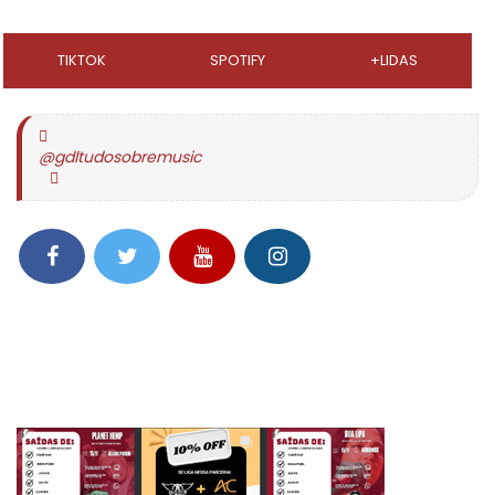
TIKTOK
SPOTIFY
+LIDAS
@gdltudosobremusic