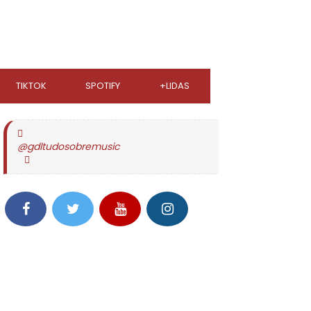
TIKTOK
SPOTIFY
+LIDAS
@gdltudosobremusic