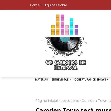
Home
Equipe E Sobre
Página inicial
postagens
Camden Town te
MATÉRIAS
ENTREVISTAS
COBER
Camden Town terá muse