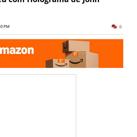
00 PM
0