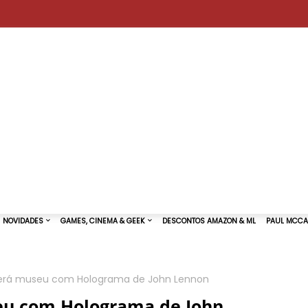
rá museu com Holograma de John Lennon
TURAS DE SHOWS
NOVIDADES
GAMES, CINEMA & GEEK
u com Holograma de John