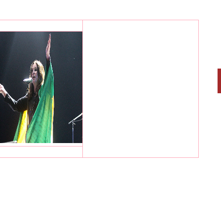
o e teve de receber tratamento médico depois que
 noite, que estourou o vaso onde estava contida.
cente/Folhapress
 a sala de estar do lar do casal.
oca que Ozzy havia ficado "sem sobrancelhas".
Três Patetas'. Tudo que você não deve fazer, ir
 e jogar água, nós fizemos tudo isso."
a na frente dos bombeiros. "Ele disse, assim, 'ela
am a ela, chega de velas!'", contou a mulher do líder