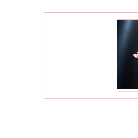
neste ano. Em janeiro, Ozzy ficou ferid
Sharon deixou uma vela acesa durante a
André Vi
Assim, teve início um incêndio que tomou
Sobre esse incidente, Sharon falou à ép
"Nós somos dois idiotas, parecíamos 'Os 
dormir com velas acesas, abrir as portas
Segundo Sharon, Ozzy deu uma bronca nel
está fazendo isso comigo há 32 anos. Dig