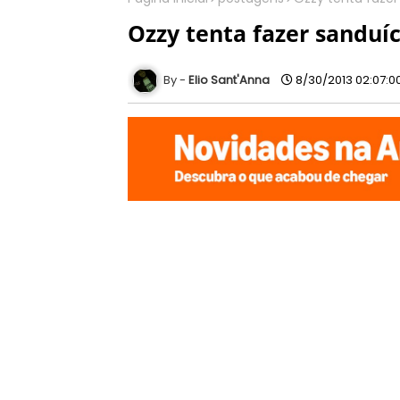
Ozzy tenta fazer sanduí
Elio Sant'Anna
8/30/2013 02:07:0
O roqueiro Ozzy Osbourne, 64, segue m
maneira não intencional.
No início desta semana, ele deu início 
Estados Unidos, enquanto tentava prep
O caso aconteceu durante a noite de ter
Osbourne, a escrever no Twitter na quar
fazendo um sanduíche de bacon e, na no
nossa casa!".
Não foi a primeira vez que os bombeiro