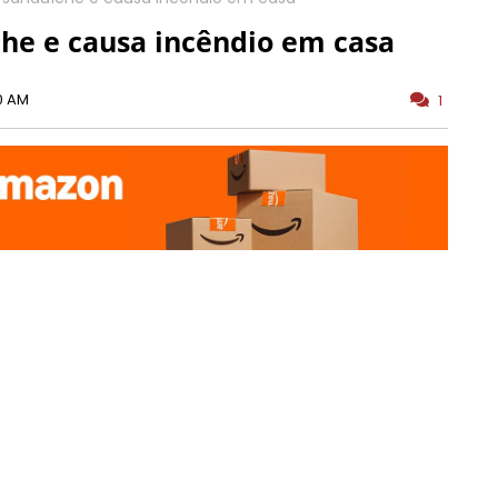
che e causa incêndio em casa
0 AM
1
antendo um estilo de vida agitado --mesmo que de
a um incêndio em sua casa em Los Angeles, nos
arar um sanduíche de bacon.
ça-feira (27) e levou a mulher de Ozzy, Sharon
ta: "estou em Londres, Ozzy está em Los Angeles
ite passada, a brigada de incêndio foi parar em
s precisaram comparecer à residência dos Osbourne