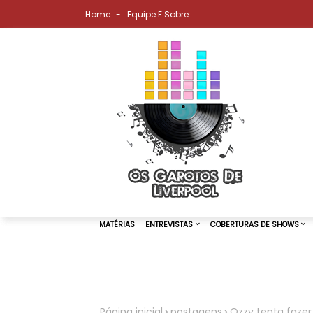
Home
Equipe E Sobre
MATÉRIAS
ENTREVISTAS
COBER
Página inicial
postagens
Ozzy tenta faze