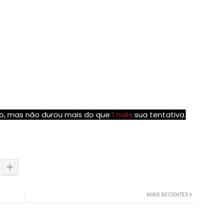
machucado nesse novo incêndio.
to ao guitarrista Tony Iommi e ao baixista Geezer
k Sabbath), para fazer shows no Rio (dia 9), em São
 "13", lançado em junho, o primeiro trabalho de Ozzy
no, mas não durou mais do que
1 mês
sua tentativa.
MAIS RECENTES