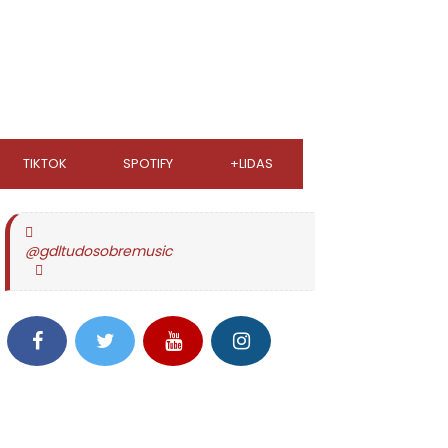
TIKTOK
SPOTIFY
+LIDAS
@gdltudosobremusic