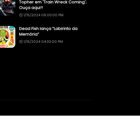
Topher em 'Train Wreck Coming';
Ouça aqui!!
1/15/2024 06:00:00 PM
Dead Fish lança “Labirinto da
Memória”
1/15/2024 04:30:00 PM