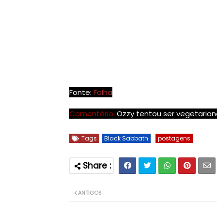
do Black Sabbath.
Não há informações sobre Ozzy ter se 
O roqueiro vem ao Brasil em outubro, jun
Butler (todos membros originais do Blac
Paulo (dia 11) e em Porto Alegre (dia 13).
A turnê faz parte da divulgação do álbum
com o grupo desde 1978.
Fonte:
Folha
Comentário:
Ozzy tentou ser vegetaria
Tags
Black Sabbath
postagens
ANTIGOS