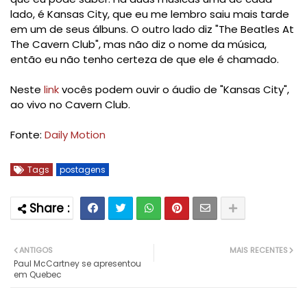
lado,
é
Kansas
City, que
eu me lembro
saiu mais tarde
em um de seus
álbuns.
O outro lado diz
"
The Beatles
At
The
Cavern Club
", mas
não diz
o
nome da música
,
então eu
não tenho certeza de
que ele é chamado
.
Neste
link
vocês podem ouvir o áudio de "Kansas City",
ao vivo no Cavern Club.
Fonte:
Daily Motion
Tags
postagens
ANTIGOS
MAIS RECENTES
Paul McCartney se apresentou
em Quebec