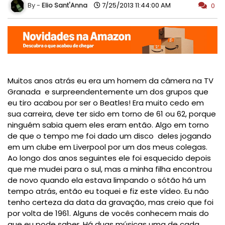
Elio Sant'Anna
7/25/2013 11:44:00 AM
0
Muitos
anos atrás eu
era um
homem da câmera
na TV
Granada
e surpreendentemente
um dos grupos
que
eu
tiro
acabou por ser
o
Beatles
!
Era
muito cedo
em
sua carreira
, deve ter sido
em torno de
61 ou 62
, porque
ninguém
sabia quem eles eram
então.
Algo em torno
de
que o tempo
me foi dado
um disco
deles
jogando
em um clube em
Liverpool
por um dos meus
colegas.
Ao longo dos
anos seguintes
ele foi
esquecido
depois
que me mudei
para o sul
, mas
a minha filha
encontrou
de novo
quando ela
estava limpando
o sótão
há um
tempo atrás
, então eu
toquei e fiz
este vídeo
.
Eu não
tenho certeza
da
data da
gravação, mas
creio que foi
por volta de 1961
.
Alguns de vocês
conhecem
mais
do
que eu
pode saber
.
Há
duas músicas
uma
de cada