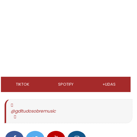
TIKTOK
SPOTIFY
+LIDAS
@gdltudosobremusic