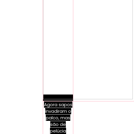
Agora sapos
invadiram o
palco, mas
são de
pelúcia