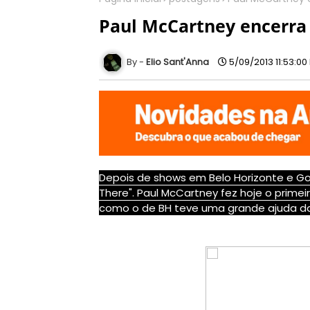
Paul McCartney encerra 
Elio Sant'Anna
5/09/2013 11:53:00
Depois de shows em Belo Horizonte e Goi
There". Paul McCartney fez hoje o prime
como o de BH teve uma grande ajuda da