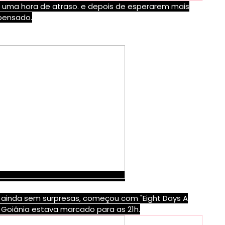
 uma hora de atraso. e depois de esperarem mais
mpensado.
, ainda sem surpresas, começou com "Eight Days A
 Goiânia estava marcado para as 21h.