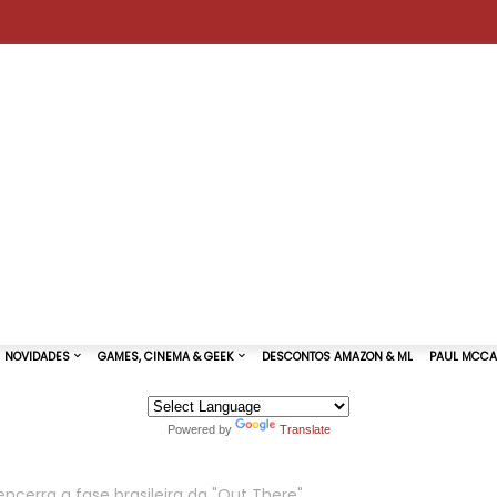
Powered by
Translate
TURAS DE SHOWS
NOVIDADES
GAMES, CINEMA & GEEK
ncerra a fase brasileira da "Out There"