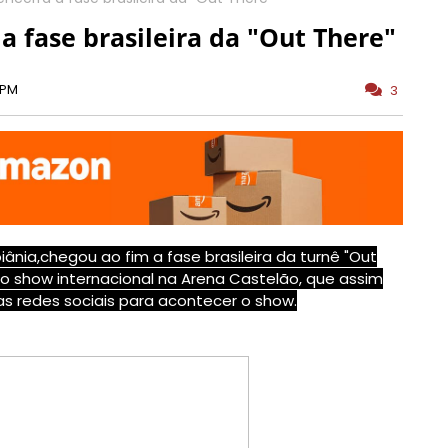
a fase brasileira da "Out There"
 PM
3
ânia,chegou ao fim a fase brasileira da turnê "Out
iro show internacional na Arena Castelão, que assim
s redes sociais para acontecer o show.