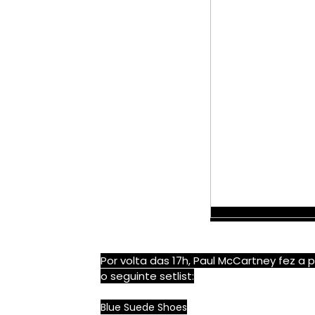
Por volta das 17h, Paul McCartney fez 
o seguinte setlist:
Blue Suede Shoes