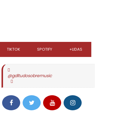
TIKTOK
SPOTIFY
+LIDAS
@gdltudosobremusic