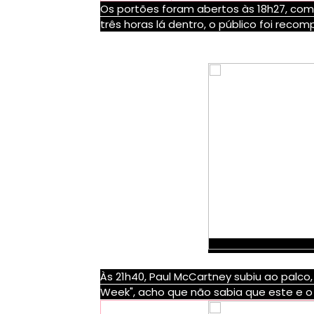
Os portões foram abertos às 18h27, com
três horas lá dentro, o público foi reco
Às 21h40, Paul McCartney subiu ao palco
Week", acho que não sabia que este e o