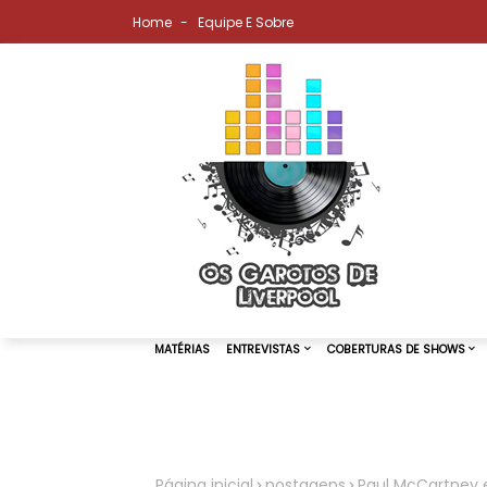
Home
Equipe E Sobre
MATÉRIAS
ENTREVISTAS
COBER
Página inicial
postagens
Paul McCartney e