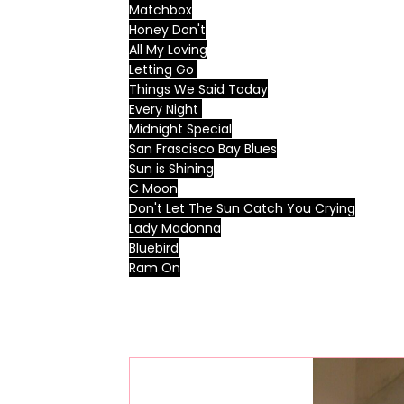
Matchbox
Honey Don't
All My Loving
Letting Go
Things We Said Today
Every Night
Midnight Special
San Frascisco Bay Blues
Sun is Shining
C Moon
Don't Let The Sun Catch You Crying
Lady Madonna
Bluebird
Ram On