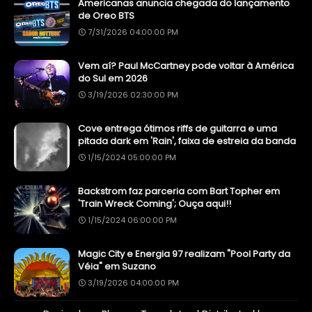
Americanas anuncia chegada do lançamento
de Oreo BTS
7/31/2026 04:00:00 PM
Vem aí? Paul McCartney pode voltar à América
do Sul em 2026
3/19/2026 02:30:00 PM
Cove entrega ótimos riffs de guitarra e uma
pitada dark em 'Rain', faixa de estreia da banda
1/15/2024 05:00:00 PM
Backstrom faz parceria com Bart Topher em
'Train Wreck Coming'; Ouça aqui!!
1/15/2024 06:00:00 PM
Magic City e Energia 97 realizam "Pool Party da
Véia" em Suzano
3/19/2026 04:00:00 PM