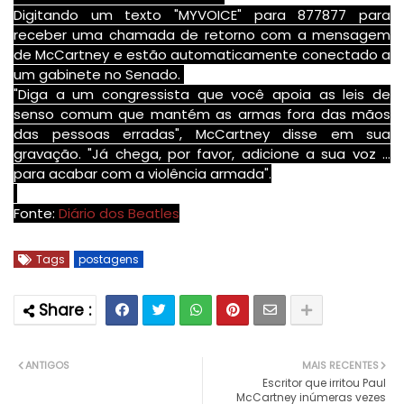
Digitando um
texto "MYVOICE
" para
877877 para
receber uma chamada
de retorno
com a mensagem
de
McCartney
e estão
automaticamente
conectado a
um
gabinete no Senado
.
"
Diga
a um
congressista
que você apoia
as
leis
de
senso comum
que mantém
as
armas
fora das mãos
das pessoas erradas
",
McCartney
disse em sua
gravação.
"
Já chega
, por favor,
adicione a sua voz
...
para acabar com
a violência armada
".
Fonte:
Diário dos Beatles
Tags
postagens
ANTIGOS
MAIS RECENTES
Escritor que irritou Paul
McCartney inúmeras vezes