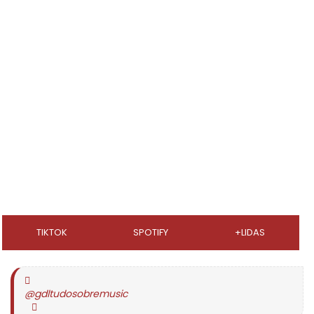
TIKTOK
SPOTIFY
+LIDAS
@gdltudosobremusic