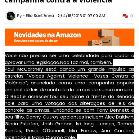
Elio Sant'Anna
4/18/2013 01:07:00 AM
0
Você não precisa
ser uma celebridade
para ajudar a
aprovar uma legislação
.
Não faz mal
, também.
Paul
McCartney
está dando
um grande impulso
as
estrela
s "Voices Against Violence -
Vozes
Contra a
Violência
", anunciado como
uma
campanha popular
em prol
de leis
de controle de armas
de senso comum
.
O
Beatle
acrescentou
seu nome
à frente do
Senado
hoje
para uma votação das alterações
de leis de
controle as
armas
, juntando se com
Tony
Bennett
e
seu filho
, Danny.
Outros
apoiantes
incluem
Alec
Baldwin,
Gloria
Estefan
, Josh
Groban
,
kd
lang
,
Juanes,
Romeo
Santos,
Rosie
O'Donnell
, Mia
Farrow
, Ana
Carolina,
Vicentico
e
Maria
Cuomo
Cole.