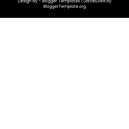
Design by -
Blogger Templates
| Distributed by
BloggerTemplate.org