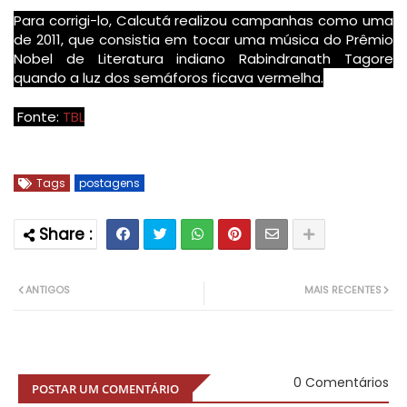
Para corrigi-lo, Calcutá realizou campanhas como uma
de 2011, que consistia em tocar uma música do Prêmio
Nobel de Literatura indiano Rabindranath Tagore
quando a luz dos semáforos ficava vermelha.
Fonte:
TBL
Tags
postagens
ANTIGOS
MAIS RECENTES
0 Comentários
POSTAR UM COMENTÁRIO