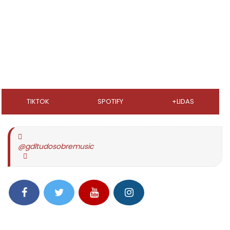
TIKTOK
SPOTIFY
+LIDAS
@gdltudosobremusic