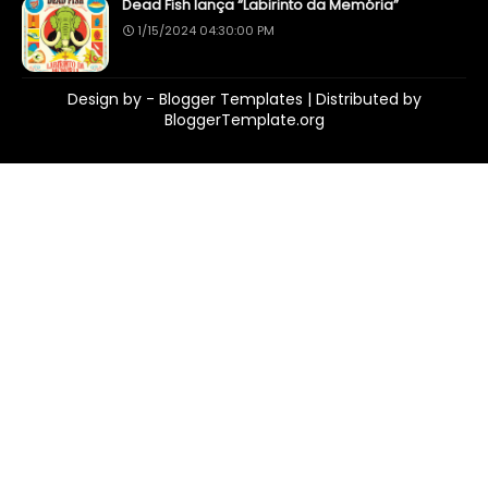
Dead Fish lança “Labirinto da Memória”
1/15/2024 04:30:00 PM
Design by -
Blogger Templates
| Distributed by
BloggerTemplate.org