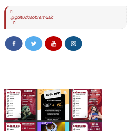
@gdltudosobremusic