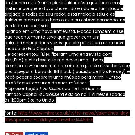
da
Joanna
que é uma pianista
irlandêsa que
tocou
nas
noites e
porque estava chovendo e
não
era
iluminado e
arejado
e
todos ao seu redor
,
esta melodia
saiu e
as
palavras eram
muito bem o que
eu estava pensando
, na
verdade, apenas saiu"
Falando em
uma nova entrevista,
Macca
também disse
que
recentemente teve que
gravar com
um
baixo
premiado
duas vezes
que ele possui
em uma
nova
música
de Eric Clapton.
Ele acrescentou:
"Eles fizeram
uma entrevista com
ele
(Eric)
e ele disse que
me devia
uma
- bem,
ele
chamou-me
sobre o que era
e o que ele
disse foi '
você
podia pegar
o baixo
do
Bill Black ( baixista de Elvis Presley)
e
você poderia
tocar
em uma música
para mim?
'.
Então
eu
só toquei
em uma de suas
músicas. "
A apresentação
Live Kisses
que foi
filmado
no
famoso
Capitol
Studios,será exibido
na ITV1 n
este
sábado
às
11:00
pm.(Reino Unido)
fonte:
http://www.mirror.co.uk/tv/tv-news/valentines-day-
downpour-on-holiday-with-wife-1446959
Tags
postagens