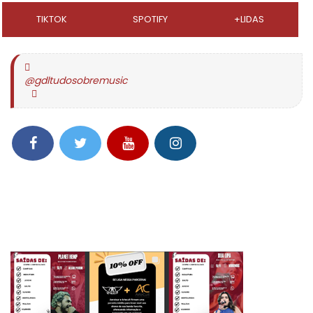
TIKTOK
SPOTIFY
+LIDAS
@gdltudosobremusic