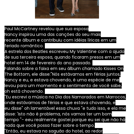
Paul
McCartney
revelou
que
sua esposa
Nancy
inspirou
uma
das canções do
seu mais
recente
álbum e
contribuiu com idéias
líricas
em um
feriado
romântico.
A estrela
dos Beatles
escreveu
My Valentine
com a ajuda
de
sua terceira esposa
, quando ficaram
presos em
um
hotel
em 14 de fevereiro
do ano passado.
Falando
sobre a faixa
em seu álbum
chamado
Kisses On
The Bottom
, ele disse:
"Nós estávamos em
férias juntos
,
Nancy
e eu,
e estava chovendo
, é uma espécie
de
me
levou
para um momento
e o sentimento de
você sabe,
oh
está chovendo.
"
Eu escrevi a música
no Dia dos Namorados
em Marrocos
,
onde
estávamos de férias
e que estava chovendo
, e
eu
disse"
oh
lamentável ess
a chuva
"
e tudo isso, e ela
me
disse:
'Isto não é problema
,
nós vamos
ter um bom
tempo
"- e
eu realmente gostei
porque eu sei
que
não há
nada
que você possa fazer
sobre o tempo
.
"Então, eu
estava no
saguão do
hotel,
ao redor