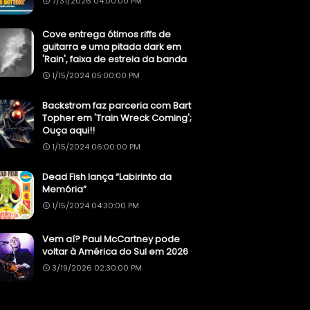
7/31/2026 04:00:00 PM
Cove entrega ótimos riffs de
guitarra e uma pitada dark em
'Rain', faixa de estreia da banda
1/15/2024 05:00:00 PM
Backstrom faz parceria com Bart
Topher em 'Train Wreck Coming';
Ouça aqui!!
1/15/2024 06:00:00 PM
Dead Fish lança “Labirinto da
Memória”
1/15/2024 04:30:00 PM
Vem aí? Paul McCartney pode
voltar à América do Sul em 2026
3/19/2026 02:30:00 PM