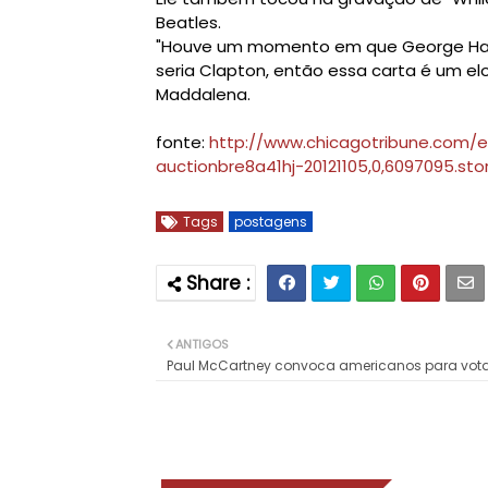
Beatles.
"Houve um momento em que George Harri
seria Clapton, então essa carta é um elo 
Maddalena.
fonte:
http://www.chicagotribune.com/e
auctionbre8a41hj-20121105,0,6097095.sto
Tags
postagens
ANTIGOS
Paul McCartney convoca americanos para vota