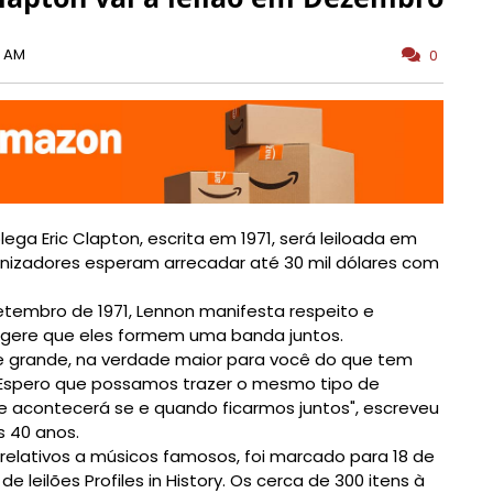
0 AM
0
ga Eric Clapton, escrita em 1971, será leiloada em
nizadores esperam arrecadar até 30 mil dólares com
etembro de 1971, Lennon manifesta respeito e
sugere que eles formem uma banda juntos.
nte grande, na verdade maior para você do que tem
 Espero que possamos trazer o mesmo tipo de
e acontecerá se e quando ficarmos juntos", escreveu
s 40 anos.
s relativos a músicos famosos, foi marcado para 18 de
 leilões Profiles in History. Os cerca de 300 itens à