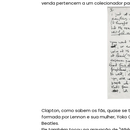
venda pertencem a um colecionador par
Clapton, como sabem os fãs, quase se to
formada por Lennon e sua mulher, Yoko
Beatles.
Ele também tocou na gravação de "While