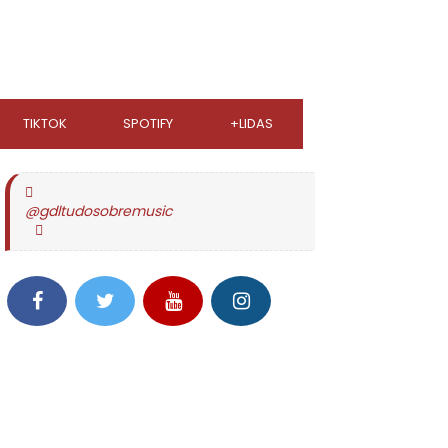
TIKTOK
SPOTIFY
+LIDAS
@gdltudosobremusic