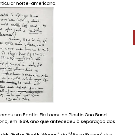
ticular norte-americano.
rnou um Beatle. Ele tocou na Plastic Ono Band,
 Ono, em 1969, ano que antecedeu à separação dos
 My Guitar Gently Weeps", do "Álbum Branco" dos