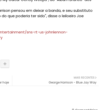
son pensou em deixar a banda, e seu substituto
do que poderia ter sido", disse o leiloeiro Joe
ntertainment/sns-rt-us-johnlennon-
ry
MAIS RECENTES
r hoje
George Harrison - Blue Jay Way