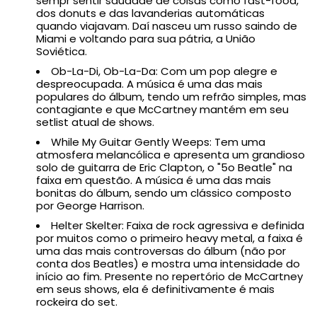
sempr sentir saudade de coisas como fast-food,
dos donuts e das lavanderias automáticas
quando viajavam. Daí nasceu um russo saindo de
Miami e voltando para sua pátria, a União
Soviética.
Ob-La-Di, Ob-La-Da: Com um pop alegre e
despreocupada. A música é uma das mais
populares do álbum, tendo um refrão simples, mas
contagiante e que McCartney mantém em seu
setlist atual de shows.
While My Guitar Gently Weeps: Tem uma
atmosfera melancólica e apresenta um grandioso
solo de guitarra de Eric Clapton, o "5o Beatle" na
faixa em questão. A música é uma das mais
bonitas do álbum, sendo um clássico composto
por George Harrison.
Helter Skelter: Faixa de rock agressiva e definida
por muitos como o primeiro heavy metal, a faixa é
uma das mais controversas do álbum (não por
conta dos Beatles) e mostra uma intensidade do
início ao fim. Presente no repertório de McCartney
em seus shows, ela é definitivamente é mais
rockeira do set.