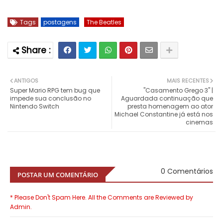
Tags
postagens
The Beatles
ANTIGOS
MAIS RECENTES
Super Mario RPG tem bug que
"Casamento Grego 3" |
impede sua conclusão no
Aguardada continuação que
Nintendo Switch
presta homenagem ao ator
Michael Constantine já está nos
cinemas
0 Comentários
POSTAR UM COMENTÁRIO
* Please Don't Spam Here. All the Comments are Reviewed by
Admin.