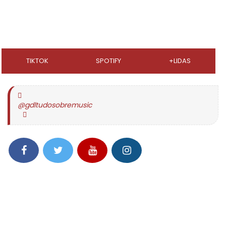
TIKTOK
SPOTIFY
+LIDAS
@gdltudosobremusic