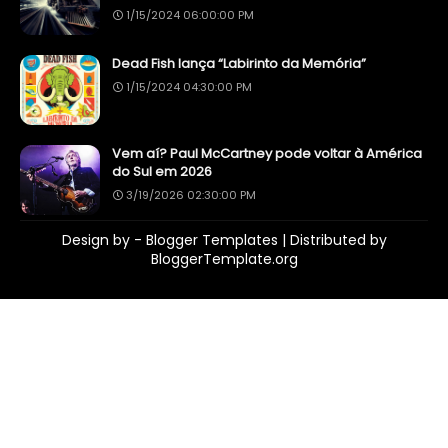
1/15/2024 06:00:00 PM
Dead Fish lança “Labirinto da Memória”
1/15/2024 04:30:00 PM
Vem aí? Paul McCartney pode voltar à América
do Sul em 2026
3/19/2026 02:30:00 PM
Design by -
Blogger Templates
| Distributed by
BloggerTemplate.org