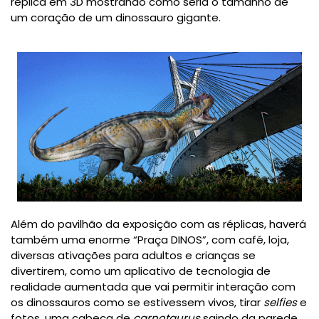
réplica em 3D mostrando como seria o tamanho de
um
coração de um dinossauro gigante
.
Além do pavilhão da exposição com as réplicas, haverá
também uma enorme “
Praça DINOS”
, com café, loja,
diversas ativações para adultos e crianças se
divertirem, como um
aplicativo de tecnologia de
realidade aumentada
que vai permitir interação com
os dinossauros como se estivessem vivos, tirar
selfies
e
fotos, uma
cabeça de
carnotaurus
saindo da parede,