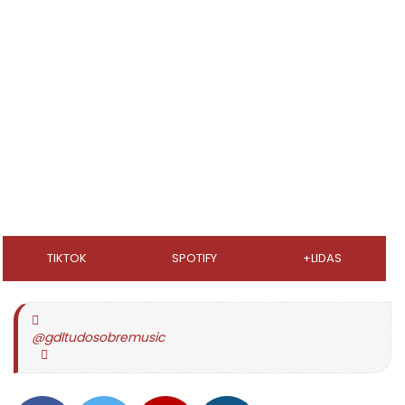
TIKTOK
SPOTIFY
+LIDAS
@gdltudosobremusic