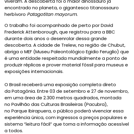
viveram. A descoberta foi o maior dinossauro já
encontrado no planeta, o gigantesco
titanossauro
herbívoro
Patagotitan
mayorum.
O trabalho foi acompanhado de perto por
David
Frederick Attenborough
, que registrou para a BBC
durante dois anos o desenrolar dessa grande
descoberta. A cidade de
Trelew
, na região de
Chubut
,
abriga o
MEF (Museu Paleontológico Egidio Feruglio)
que
é uma entidade respeitada mundialmente a ponto de
produzir réplicas e prover material fóssil para museus e
exposições internacionais.
O Brasil receberá uma exposição completa direto
da
Patagônia
. Entre
03 de setembro e 27 de novembro
,
em uma área de
2.300 metros quadrados
, montada
no
Pavilhão das Culturas Brasileiras (Pacubra)
,
no
Parque Ibirapuera
, o público poderá vivenciar essa
experiência única, com ingressos a preços populares e
sistema “leitura fácil” que torna a informação acessível
a todos.