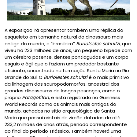
A exposição irá apresentar também uma réplica do
esqueleto em tamanho natural do
dinossauro mais
antigo do mundo
, o “brasileiro”
Buriolestes schultzi
,
que
viveu há
233 milhões
de anos
, um pequeno bípede com
um cérebro potente, dentes pontiagudos e um corpo
esguio e ágil que o faziam um predador bastante
eficiente, encontrado na formação Santa Maria no Rio
Grande do Sul. O
Buriolestes schultzi
é o mais primitivo
da linhagem dos
sauropodomorfos
, ancestral dos
grandes dinossauros de longos pescoços, como o
próprio
Patagotitan
,
e está registrado no
Guinness
World Records
como os animais mais antigos do
mundo, achados no sítio arqueológico de Santa
Maria que possui cristais de zircão datados de até
233,2 milhões de anos atrás, período correspondente
ao final do período Triássico. Também haverá uma