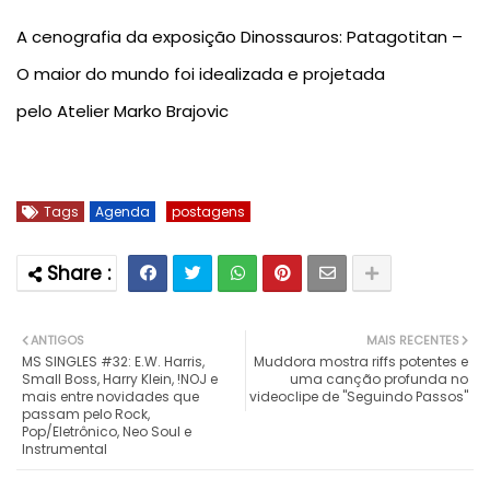
A cenografia da exposição
Dinossauros: Patagotitan –
O maior do mundo
foi idealizada e projetada
pelo
Atelier Marko Brajovic
Tags
Agenda
postagens
ANTIGOS
MAIS RECENTES
MS SINGLES #32: E.W. Harris,
Muddora mostra riffs potentes e
Small Boss, Harry Klein, !NOJ e
uma canção profunda no
mais entre novidades que
videoclipe de "Seguindo Passos"
passam pelo Rock,
Pop/Eletrônico, Neo Soul e
Instrumental