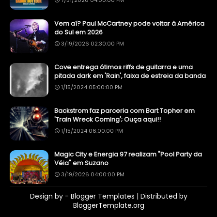
7/31/2026 04:00:00 PM
Vem aí? Paul McCartney pode voltar à América
do Sul em 2026
3/19/2026 02:30:00 PM
Cove entrega ótimos riffs de guitarra e uma
pitada dark em 'Rain', faixa de estreia da banda
1/15/2024 05:00:00 PM
Backstrom faz parceria com Bart Topher em
'Train Wreck Coming'; Ouça aqui!!
1/15/2024 06:00:00 PM
Magic City e Energia 97 realizam "Pool Party da
Véia" em Suzano
3/19/2026 04:00:00 PM
Design by -
Blogger Templates
| Distributed by
BloggerTemplate.org