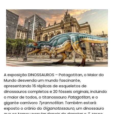
A exposição
DINOSSAUROS
– Patagotitan, o Maior do
Mundo
desvenda um mundo fascinante,
apresentando
16 réplicas de esqueletos de
dinossauros completos
e
20 fósseis originais
, incluindo
o maior de todos, o
titanossauro
Patagotitan,
e o
gigante carnívoro
Tyrannotitan
. Também estará
exposto o crânio do
Giganotossauro
, um dinossauro
que se tornou popular depois de derrotar o
T
.
rex
no