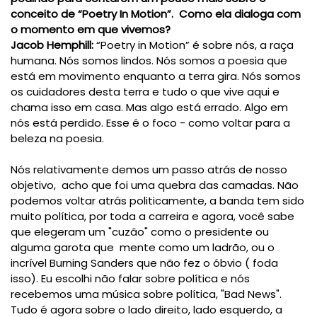
conceito de “
Poetry
In
Motion
”.
Como ela dialoga com
o momento em que vivemos?
Jacob
Hemphill
:
“
Poetry
in
Motion
” é sobre nós, a raça
humana. Nós somos lindos. Nós somos a poesia que
está em movimento enquanto a terra gira. Nós somos
os cuidadores desta terra e tudo o que vive aqui e
chama isso em casa. Mas algo está errado. Algo em
nós está perdido. Esse é o foco - como voltar para a
beleza na poesia.
Nós relativamente demos um passo atrás de nosso
objetivo, acho que foi uma quebra das camadas. Não
podemos voltar atrás politicamente, a banda tem sido
muito política, por toda a carreira e agora, você sabe
que elegeram um "cuzão" como o presidente ou
alguma garota que mente como um ladrão, ou o
incrível Burning Sanders que não fez o óbvio ( foda
isso). Eu escolhi não falar sobre política e nós
recebemos uma música sobre política, "Bad News".
Tudo é agora sobre o lado direito, lado esquerdo, a