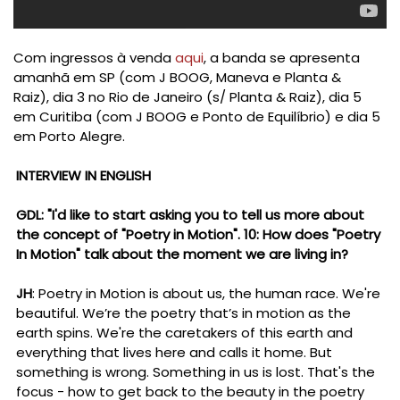
Com ingressos à venda
aqui
, a banda se apresenta
amanhã em SP (com
J BOOG, Maneva e Planta &
Raiz),
dia 3 no Rio de Janeiro (s/ Planta & Raiz), dia 5
em Curitiba (com
J BOOG e Ponto de Equilíbrio) e dia 5
em Porto Alegre.
INTERVIEW IN ENGLISH
GDL: "I'd like to start asking you to tell us more about
the concept of "Poetry in Motion". 10: How does "Poetry
In Motion" talk about the moment we are living in?
JH
: Poetry in Motion is about us, the human race. We're
beautiful. We’re the poetry that’s in motion as the
earth spins. We're the caretakers of this earth and
everything that lives here and calls it home. But
something is wrong. Something in us is lost. That's the
focus - how to get back to the beauty in the poetry