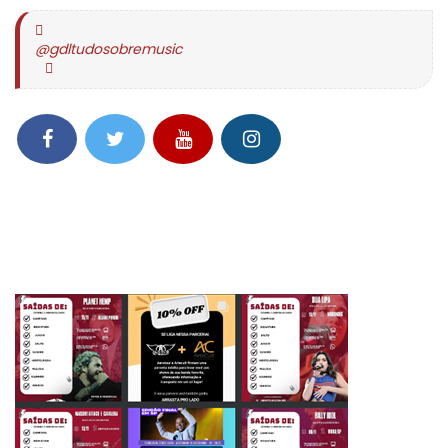
@gdltudosobremusic