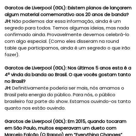
Garotos de Liverpool (GDL)
:
Existem planos de lançarem
algum material comemorativo aos 20 anos de banda?
JH:
Não podemos dar essa informação, ainda é um
segredo para todos. Temos algumas ideias, mas nada
confirmado ainda. Provavelmente devemos celebrá-lo
com algo especial.
(Como eles disseram na round
table que participamos, ainda é um segredo o que irão
fazer).
Garotos de Liverpool (GDL)
:
Nos últimos 5 anos esta é a
4ª vinda da banda ao Brasil
. O que vocês gostam tanto
no Brasil?
JH:
Definitivamente poderia ser mais, n
ós amamos o
Brasil pela energia do público. Para nós, o público
brasileiro faz parte do show. Estamos ouvindo-os tanto
quanto nos estão ouvindo.
Garotos de Liverpool (GDL)
:
Em 2015, quando tocaram
em São Paulo, muitos esperavam um dueto com
Marcelo Falcão (
O
Rappa
) em “
Everything
Changes
”